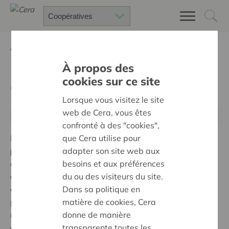
Retour à
A propos de Cera et des coopératives
À propos des
cookies sur ce site
Coopératives multipartites
Lorsque vous visitez le site
web de Cera, vous êtes
Coopératives avec plusieurs parties prenantes
confronté à des "cookies",
que Cera utilise pour
Dans le modèle des
coopératives réunissant
adapter son site web aux
plusieurs parties prenantes
, deux ou plusieurs sortes
besoins et aux préférences
de groupes d’intervenants se rassemblent au sein
du ou des visiteurs du site.
d’une même entreprise : il peut s’agir de fournisseurs,
Dans sa politique en
de travailleurs, de clients ou des autorités publiques
matière de cookies, Cera
par exemple. La complexité d’un tel modèle fait qu’il
donne de manière
n’en existe pas encore de très nombreux exemples. La
transparente toutes les
difficulté principale étant de résoudre, en interne, les