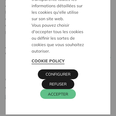
informations détaillées sur
conflits qui, habituellement, se règlent à l’extérieur (via
les cookies qu'elle utilise
le marché) de l'entreprise. Pensons à la fixation du prix
sur son site web.
entre le fournisseur et le consommateur ! Par ailleurs,
Vous pouvez choisir
cette particularité constitue précisément un énorme
d'accepter tous les cookies
potentiel rendant ce modèle extrêmement précieux.
ou définir les sortes de
cookies que vous souhaitez
Actualités concernant les
autoriser.
coopératives multipartites
COOKIE POLICY
CONFIGURER
Coopérative Färm, le magasin bio et
REFUSER
engagé
ACCEPTER