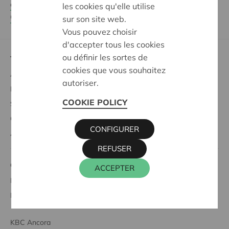
confidentialité complète
/
Datenschutzerklärung der
les cookies qu'elle utilise
Cera
.
sur son site web.
Vous pouvez choisir
d'accepter tous les cookies
ou définir les sortes de
Tout savoir sur
cookies que vous souhaitez
Acheter des parts coopératives
autoriser.
Profiter des avantages sociétaires
COOKIE POLICY
Soutien à la société
Codécider
CONFIGURER
À propos de Cera
REFUSER
Cera et
ACCEPTER
Le secteur associatif
L'entrepreneuriat coopératif
KBC Ancora