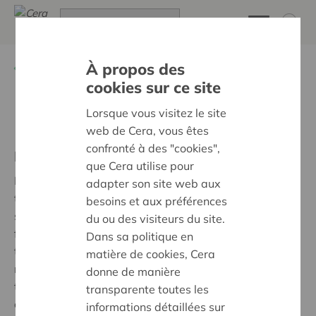
À propos des
Retour à
À Propos de Cera
cookies sur ce site
Lorsque vous visitez le site
Privacy
web de Cera, vous êtes
confronté à des "cookies",
Déclaration de confidentialité Cera
que Cera utilise pour
La coopérative Cera respecte votre vie privée. Nous
adapter son site web aux
trouvons qu’il est important de proposer à nos
besoins et aux préférences
sociétaires un service à la fois personnalisé, simple et
du ou des visiteurs du site.
fiable. Nous communiquons donc de manière
Dans sa politique en
transparente sur les données personnelles que nous
matière de cookies, Cera
rassemblons et l’utilisation que nous en faisons. Pour
donne de manière
tout savoir sur la politique de confidentialité de Cera,
transparente toutes les
consultez
notre déclaration de
informations détaillées sur