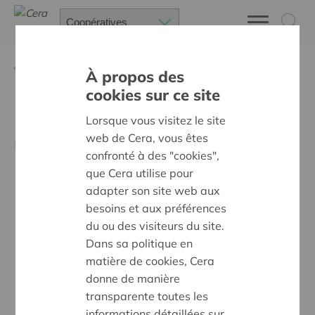
Retour à
Actualités
À propos des
cookies sur ce site
Le tax shelter pour start-
Lorsque vous visitez le site
web de Cera, vous êtes
ups (coopératifs) débute le
confronté à des "cookies",
1er juillet
que Cera utilise pour
adapter son site web aux
besoins et aux préférences
du ou des visiteurs du site.
Dans sa politique en
matière de cookies, Cera
donne de manière
transparente toutes les
informations détaillées sur