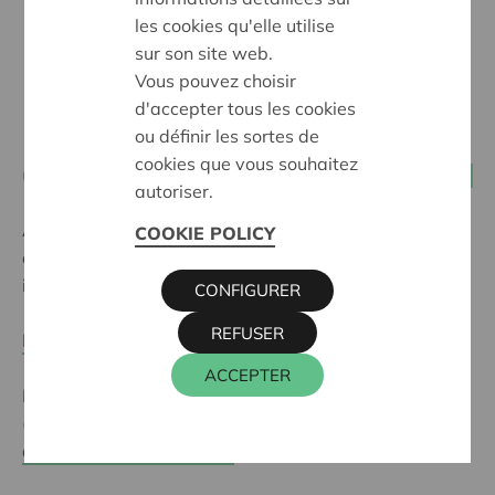
les cookies qu'elle utilise
sur son site web.
Vous pouvez choisir
d'accepter tous les cookies
ou définir les sortes de
cookies que vous souhaitez
09 juin 2015
Toutes les coopératives
autoriser.
À partir du 1er juillet, les particuliers pourront investir
COOKIE POLICY
dans de jeunes entreprises (coopératives), avec
incitant fiscal à la clé.
CONFIGURER
REFUSER
En savoir plus
ACCEPTER
Plus de détail sur les mesures pour les entreprises
(coopératives) qui débutent dans le
manuel
d'utilisation Start-up Plan
.