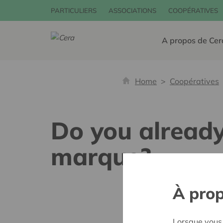
PARTICULIERS
ASSOCIATIONS
COOPÉRATIVES
A propos de Cer
Home
Coopératives
Do you already
marque?
À prop
Lorsque vous 