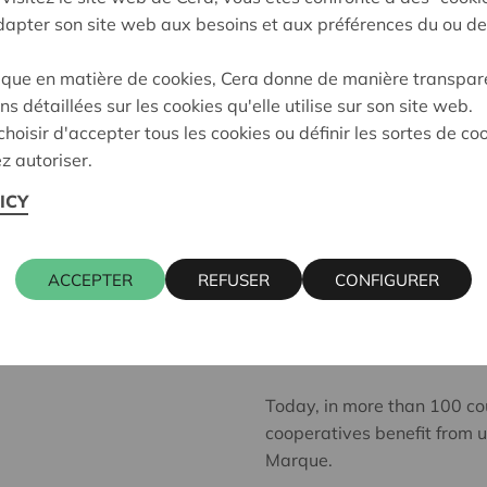
adapter son site web aux besoins et aux préférences du ou de
impressions matter. Are yo
network. A bar even? It’s al
ique en matière de cookies, Cera donne de manière transpar
ns détaillées sur les cookies qu'elle utilise sur son site web.
A .coop domain is the bes
hoisir d'accepter tous les cookies ou définir les sortes de co
z autoriser.
The International Cooperati
the co-op movement. The 
ICY
Together .coop and the Mar
movement and our collective
ACCEPTER
REFUSER
CONFIGURER
from a private or investo
email, a .coop website or t
cooperative.
Today, in more than 100 co
cooperatives benefit from 
Marque.