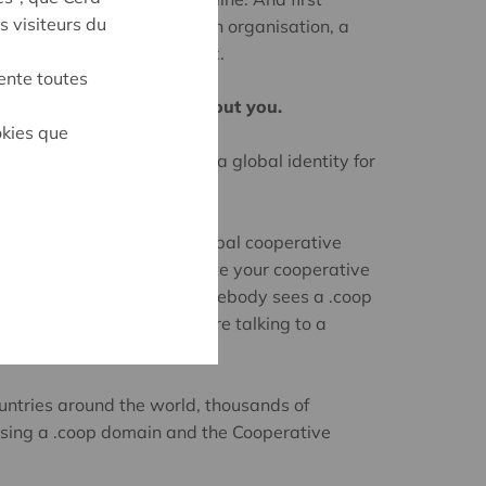
s visiteurs du
u a commercial business, an organisation, a
l there in your domain suffix.
ente toutes
t way to tell the world about you.
okies que
ve Alliance has developed a global identity for
Cooperative Marque.
que are symbols of the global cooperative
 identity. They differentiate your cooperative
r-owned business. When somebody sees a .coop
he Marque, they know they’re talking to a
untries around the world, thousands of
using a .coop domain and the Cooperative