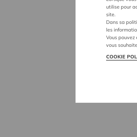
utilise pour 
site.
Dans sa polit
les informatio
Vous pouvez c
vous souhaite
COOKIE POL