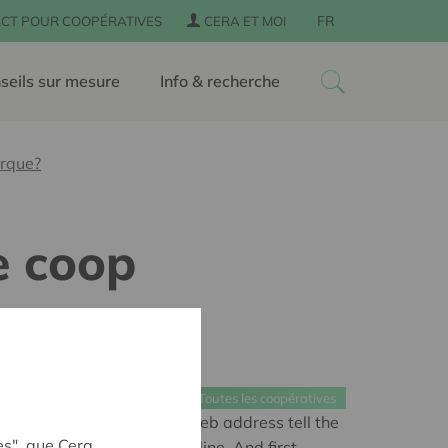
FR
CT POUR COOPÉRATIVES
CERA ET MOI
seils sur mesure
Info & recherche
arque?
e coop
Toutes les coopératives
ers after the dot in your web address tell the
es", que Cera
ess than anything else online. And first