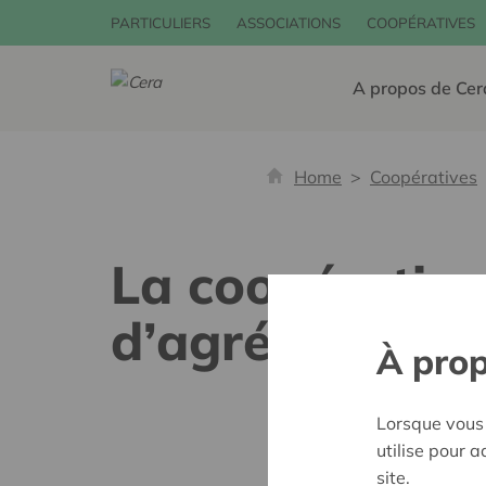
PARTICULIERS
ASSOCIATIONS
COOPÉRATIVES
A propos de Cer
Home
Coopératives
La coopérativ
d’agrément ba
À prop
Lorsque vous 
utilise pour 
site.