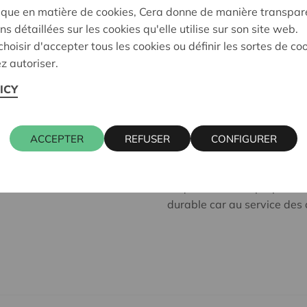
ique en matière de cookies, Cera donne de manière transpar
équipe est confiante sur l’i
ns détaillées sur les cookies qu'elle utilise sur son site web.
hoisir d'accepter tous les cookies ou définir les sortes de co
Née en 2011, lancée auprè
z autoriser.
plus de 40.000 personnes a
trois mois ! –, NewB n’a, hu
ICY
disque ». Au contraire : Tom
projet depuis deux ans, et
demande d’agrément pour d
ACCEPTER
REFUSER
CONFIGURER
Banque nationale de Belgiq
qui dessine à travers sa go
risque, ses fonds propres, l
durable car au service des c