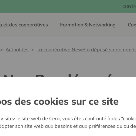
CONTA
a et des coopératives
Formation & Networking
Con
Actualités
La coopérative NewB a déposé sa demande
e NewB a déposé s
ncaire
os des cookies sur ce site
visitez le site web de Cera, vous êtes confronté à des "cooki
06 février 2019
adapter son site web aux besoins et aux préférences du ou de
La coopérative citoyenne
d’agrément bancaire
auprè