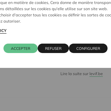
ique en matière de cookies, Cera donne de manière transpar
sanitaire, ses membres conc
ns détaillées sur les cookies qu'elle utilise sur son site web.
coordonnant la création de
hoisir d'accepter tous les cookies ou définir les sortes de co
hôpitaux de la région.
z autoriser.
ICY
OpenFlow, l'une des premiè
sociétal" belges, a été lan
indépendants, entrepreneur
ACCEPTER
REFUSER
CONFIGURER
(ingénieurs, informaticiens, 
coronavirus a donné un coup
mission de partage de ress
Lire la suite sur
levif.be