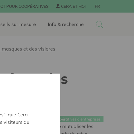
FR
CT POUR COOPÉRATIVES
CERA ET MOI
seils sur mesure
Info & recherche
 masques et des visières
brique des
es", que Cera
Coopératives d'entreprises
s visiteurs du
penFlow a pour objectif de mutualiser les
s et des PME. En cette période de crise