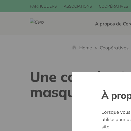
PARTICULIERS
ASSOCIATIONS
COOPÉRATIVES
A propos de Cer
Home
Coopératives
Une coopérativ
masques et des
À prop
Lorsque vous 
utilise pour 
site.