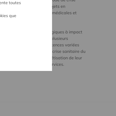
ente toutes
rétisent leurs premiers projets en
 masques pour les maisons médicales et
okies que
res "coopératives technologiques à impact
cée à l'automne dernier par plusieurs
s et industriels aux compétences variées
architectes, avocats,...). La crise sanitaire du
 d'accélérateur à la concrétisation de leur
ources et d'échanges de services.