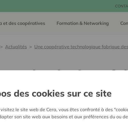
CONTA
a et des coopératives
Formation & Networking
Con
Actualités
Une coopérative technologique fabrique des
e technologique fa
 visières
os des cookies sur ce site
visitez le site web de Cera, vous êtes confronté à des "cooki
08 avril 2020
adapter son site web aux besoins et aux préférences du ou de
La coopérative namuroise O
ressources des indépendant