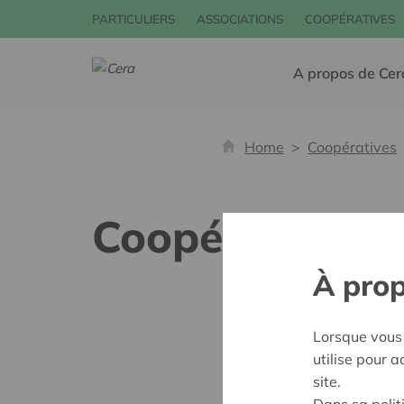
PARTICULIERS
ASSOCIATIONS
COOPÉRATIVES
A propos de Cer
Home
Coopératives
Coopérative d'
À prop
Lorsque vous 
utilise pour 
site.
Dans sa polit