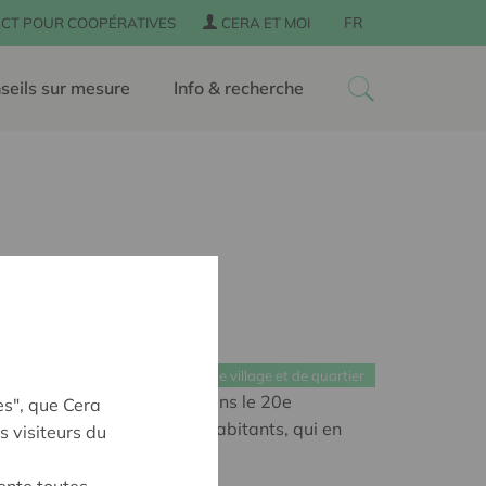
FR
CT POUR COOPÉRATIVES
CERA ET MOI
seils sur mesure
Info & recherche
Coopératives de village et de quartier
tif a vu le jour à Paris, dans le 20e
es", que Cera
ents, construits par les habitants, qui en
s visiteurs du
s gestionnaires.
ente toutes