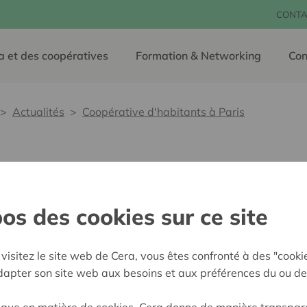
CONTA
a et des coopératives
Formation & Networking
Con
Actualités
Coopérative d'habitants à Paris
habitants à Paris
os des cookies sur ce site
22 octobre 2024
Le premier immeuble coopéra
visitez le site web de Cera, vous êtes confronté à des "cooki
arondissement : 17 appartem
adapter son site web aux besoins et aux préférences du ou de
sont les propriétaires et le
ique en matière de cookies, Cera donne de manière transpar