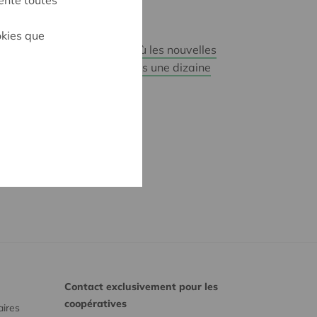
20e.com
okies que
 visité Genève, une ville où les nouvelles
ont de belles percées depuis une dizaine
Contact exclusivement pour les
coopératives
aires