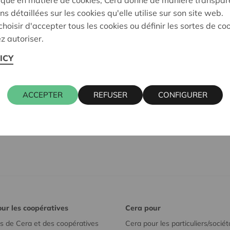
Lire l'article sur monpetit
ns détaillées sur les cookies qu'elle utilise sur son site web.
hoisir d'accepter tous les cookies ou définir les sortes de co
En octobre 2023, nous avons
z autoriser.
coopératives d'habitation f
ICY
d'années.
ACCEPTER
REFUSER
CONFIGURER
ur les coopératives
Cera pour
s de Cera et des coopératives
Cera pour les particuliers/sociét