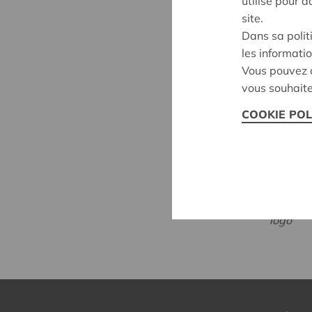
utilise pour 
site.
Dans sa polit
les informatio
Vous pouvez c
vous souhaite
COOKIE POL