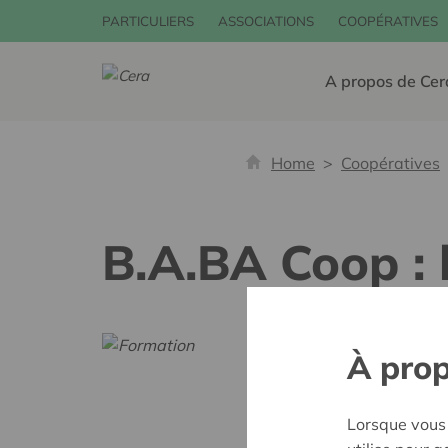
PARTICULIERS
ASSOCIATIONS
COOPÉRATIVES
A propos de Cer
Home
Coopératives
B.A.BA Coop : 
À prop
Lorsque vous 