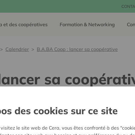
CONTA
a et des coopératives
Formation & Networking
Con
Calendrier
B.A.BA Coop : lancer sa coopérative
lancer sa coopérati
08 juillet 2021 09:45 - 12:
os des cookies sur ce site
Découvrez en trois heures l
mouvement coopératif, ses 
visitez le site web de Cera, vous êtes confronté à des "cooki
de questions plus pratique