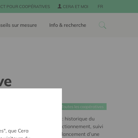
FR
CT POUR COOPÉRATIVES
CERA ET MOI
seils sur mesure
Info & recherche
ve
30
Toutes les coopératives
e B.a.-ba de la coopérative
: historique du
valeurs et son mode de fonctionnement, suivi
es", que Cera
s comme les étapes pour le lancement d’une