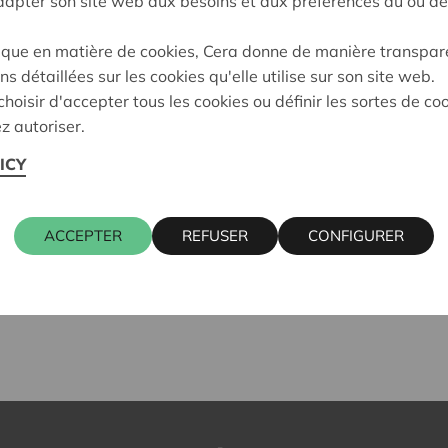
adapter son site web aux besoins et aux préférences du ou de
coopérative, son financemen
ique en matière de cookies, Cera donne de manière transpar
La séance d'information se 
ns détaillées sur les cookies qu'elle utilise sur son site web.
hoisir d'accepter tous les cookies ou définir les sortes de co
U
ne activité du programm
z autoriser.
coopératives Cera et Créda
ICY
PAF:
Questions:
ACCEPTER
REFUSER
CONFIGURER
S'INSCRIRE