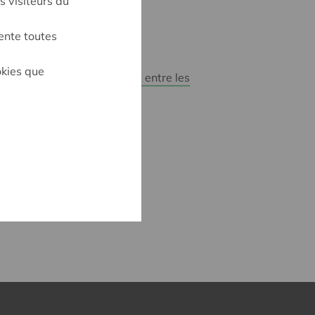
s visiteurs du
t, etc.
ente toutes
fera de manière digitale.
okies que
e
Do it Coop : un partenariat entre les
l
.
25 EUR TTC
accompagnement@credal.be