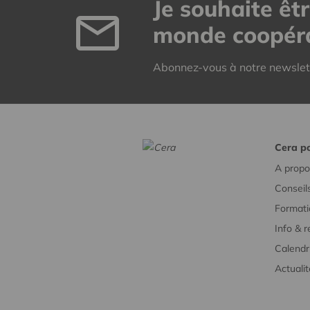
Je souhaite êt
monde coopéra
Abonnez-vous à notre newsle
Cera po
A propo
Conseil
Formati
Info & 
Calendr
Actuali