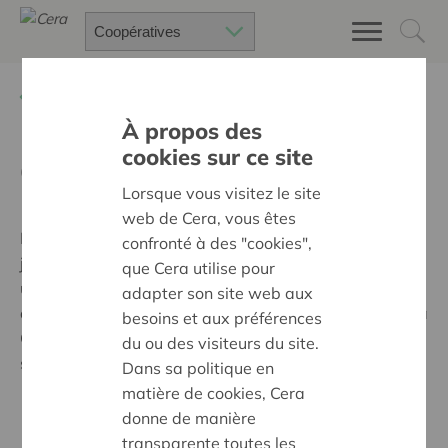
Retour à
Conseils sur mesure
À propos des
cookies sur ce site
Conseil juridique
Lorsque vous visitez le site
web de Cera, vous êtes
Le business model coopératif est traduit,
confronté à des "cookies",
juridiquement, dans les statuts. Mais, au fil du temps,
que Cera utilise pour
une société coopérative peut également être
adapter son site web aux
confrontée à des questions juridiques spécifiques. Cera
besoins et aux préférences
Coopburo peut vous aider pour les thématiques
du ou des visiteurs du site.
suivantes :
Dans sa politique en
matière de cookies, Cera
le choix de la forme juridique
donne de manière
la rédaction de statuts et du règlement interne
transparente toutes les