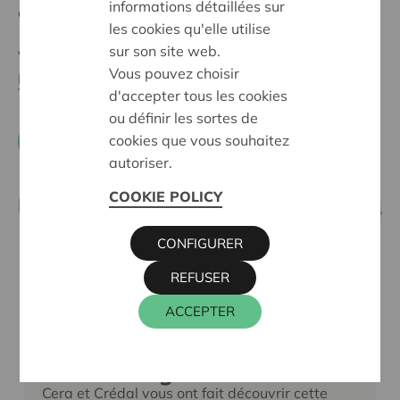
informations détaillées sur
coopérative Graines de Vie, ... Revivez-les ci-dessous.
les cookies qu'elle utilise
sur son site web.
Vous avez des suggestions pour un Coop Explore ?
Vous pouvez choisir
Faites-le nous savoir !
d'accepter tous les cookies
ou définir les sortes de
VÉRIFIER NOTRE CALENDRIER POUR
cookies que vous souhaitez
LES ÉVÉNEMENTS À VENIR
autoriser.
COOKIE POLICY
Revivez nos Coop Explore
CONFIGURER
REFUSER
ACCEPTER
Coop Explore HELLOW, une
coopérative qui construit des
habitats légers low-tech
Cera et Crédal vous ont fait découvrir cette