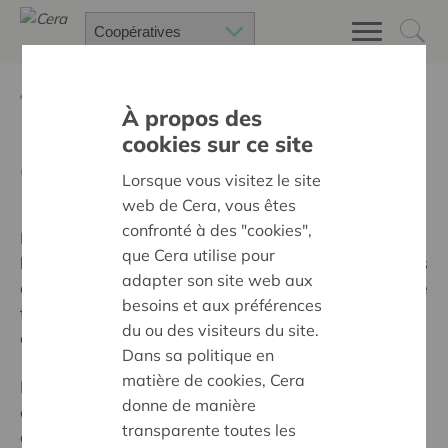
Retour à
Formation et networking
À propos des
cookies sur ce site
Coop Explore
Lorsque vous visitez le site
web de Cera, vous êtes
confronté à des "cookies",
Lors d’un Coop Explore, nous visitons une coopérative
que Cera utilise pour
belge. Vous êtes intéressé par les coopératives ou êtes
adapter son site web aux
actif dans une coopérative ? Ne ratez pas l’occasion de
besoins et aux préférences
trouver de l’inspiration, de partager vos impressions,
du ou des visiteurs du site.
d’élargir vos compétences et d’étendre votre réseau.
Dans sa politique en
matière de cookies, Cera
Par exemple, nous avons déjà rendu visite à la
donne de manière
coopérative de céréales Agribio, le réseau de chaleur
transparente toutes les
à Malempré, les Jardins d'Arthey, la microferme