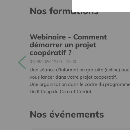
Nos formations
Webinaire - Comment
ue
démarrer un projet
coopératif ?
01/09/2026 12:00 - 13:00
et de
Une séance d’information gratuite (online) pou
vous lancer dans votre projet coopératif.
al.
Une organisation dans le cadre du programm
Do It Coop de Cera et Crédal.
Nos événements