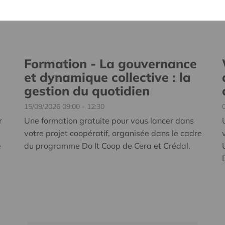
Formation - La gouvernance
et dynamique collective : la
gestion du quotidien
15/09/2026 09:00 - 12:30
r
Une formation gratuite pour vous lancer dans
votre projet coopératif, organisée
dans le cadre
e
du programme Do It Coop de Cera et Crédal.