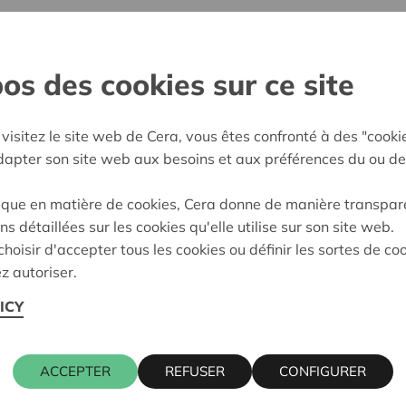
Des séances d'information gratuites e
Le programma Start to Coop avec ses
financiers, juridiques et de gouverna
os des cookies sur ce site
Des formations à la carte
Nos événements :
visitez le site web de Cera, vous êtes confronté à des "cooki
adapter son site web aux besoins et aux préférences du ou de
Découvrez le modèle coopératif lors d
Mettez à jour vos connaissances sur l
ique en matière de cookies, Cera donne de manière transpar
thématiques
ns détaillées sur les cookies qu'elle utilise sur son site web.
Découvrez les coopératives à l'étran
hoisir d'accepter tous les cookies ou définir les sortes de co
z autoriser.
Intéressé(e) ?
ICY
Trouvez l'offre complète sur
credal.b
J
etez un coup d’oeil à notre agenda
po
ACCEPTER
REFUSER
CONFIGURER
A
bonnez-vous à notre newsletter C
nouvelle activité.