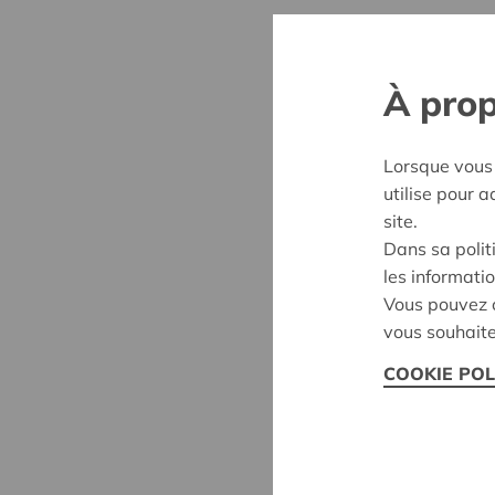
À prop
Lorsque vous 
utilise pour 
site.
Dans sa polit
les informatio
Vous pouvez c
vous souhaite
COOKIE POL