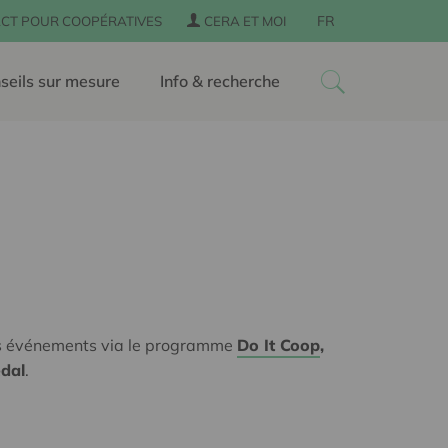
FR
CT POUR COOPÉRATIVES
CERA ET MOI
seils sur mesure
Info & recherche
es événements via le programme
Do It Coop
,
édal
.