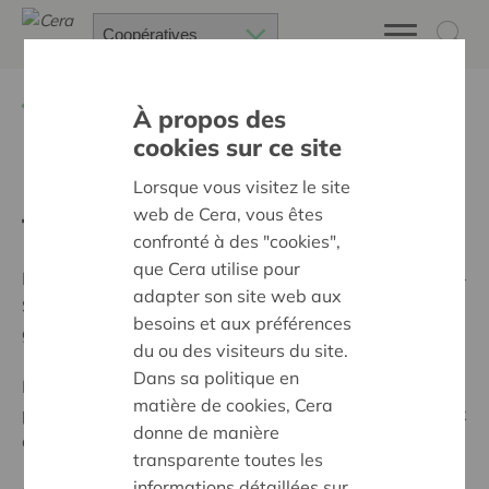
Retour à
2014
À propos des
cookies sur ce site
Les coopératives de
Lorsque vous visitez le site
web de Cera, vous êtes
travailleurs associés
confronté à des "cookies",
que Cera utilise pour
En
France
, les sociétés coopératives et participatives –
adapter son site web aux
SCOP – connaissent depuis une décennie un succès
besoins et aux préférences
grandissant.
du ou des visiteurs du site.
Dans sa politique en
En
Espagne
, ce sont les «sociedades laborales» qui
matière de cookies, Cera
permettent d’associer les travailleurs au capital et aux
donne de manière
décisions de l’entreprise.
transparente toutes les
informations détaillées sur