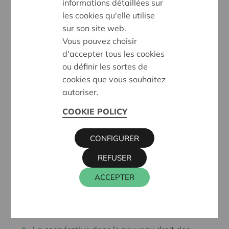
suivantes :
informations détaillées sur
les cookies qu'elle utilise
Qu'est-ce qu'une coopérative?
sur son site web.
Vous pouvez choisir
Les différents types de coopératives:
d'accepter tous les cookies
coopératives de travailleurs, d'entreprises,
ou définir les sortes de
citoyennes et de consommateurs, ou
cookies que vous souhaitez
coopératives avec plusieurs parties
autoriser.
prenantes
Les différences avec les autres modèles
COOKIE POLICY
d'entreprises
CONFIGURER
Qui peut entreprendre sur un mode
coopératif?
REFUSER
Les coopératives agréées par le Conseil
ACCEPTER
National de la Coopération (CNC)
Les caractéristiques de la SCRL dans le droit
des sociétés