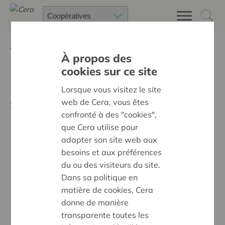
Retour à
2018
À propos des
cookies sur ce site
Nouvelle législation sur la
Lorsque vous visitez le site
société coopérative
web de Cera, vous êtes
confronté à des "cookies",
que Cera utilise pour
Hannes Hollebecq, master en sociologie et en
adapter son site web aux
économie politique et Lieve Jacobs, master en
besoins et aux préférences
droit. Tous les deux travaillent comme conseiller
du ou des visiteurs du site.
chez Cera, services pour l’entrepreneuriat
Dans sa politique en
coopératif.
matière de cookies, Cera
donne de manière
Dans cet article ils traitent les questions
transparente toutes les