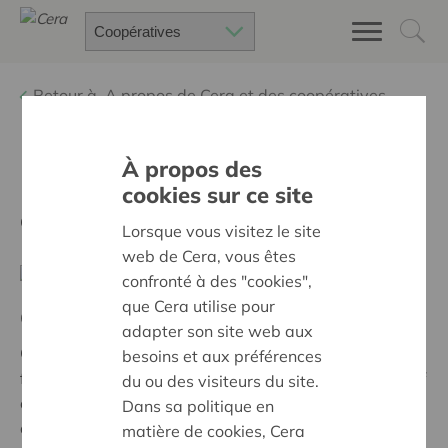
Retour à
A propos de Cera et des coopératives
Nos partenaires
À propos des
cookies sur ce site
Cera a de nombreux partenaires coopératifs, tels que :
Lorsque vous visitez le site
web de Cera, vous êtes
confronté à des "cookies",
que Cera utilise pour
Crédal
adapter son site web aux
Crédal est une coopérative qui propose, en Belgique
besoins et aux préférences
francophone du placement éthique, du crédit alternatif
du ou des visiteurs du site.
et de l’accompagnement de projets : Crédal réalise du
Dans sa politique en
conseil en économie sociale et accompagne des
matière de cookies, Cera