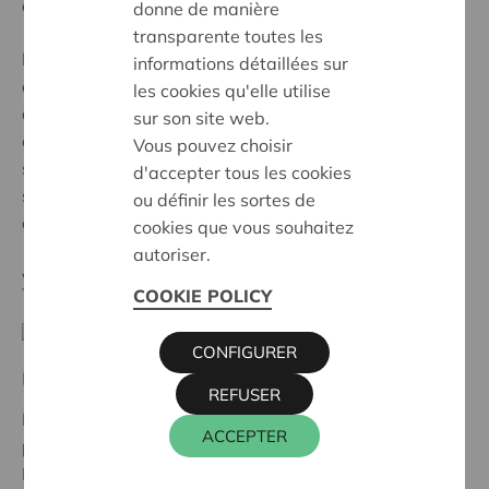
entrepreneurs qui souhaitent créer leur activité.
donne de manière
transparente toutes les
Do it Coop est un partenariat entre Crédal et Cera. Les
informations détaillées sur
coopératives Crédal et Cera unissent leurs forces afin
les cookies qu'elle utilise
de renforcer les compétences de l’écosystème
sur son site web.
coopératif en Belgique francophone. Différents outils
Vous pouvez choisir
sont proposés en vue de sensibiliser, stimuler,
d'accepter tous les cookies
structurer, accompagner et développer vos projets
ou définir les sortes de
coopératifs (existants ou en devenir).
cookies que vous souhaitez
autoriser.
www.credal.be/do-it-coop
COOKIE POLICY
CONFIGURER
Université de Liège
REFUSER
Fondée en 2000, la Chaire Cera est le fruit d’un
ACCEPTER
partenariat entre le Centre d’Economie Sociale (HEC
Liège) et la coopérative Cera. La Chaire Cera poursuit