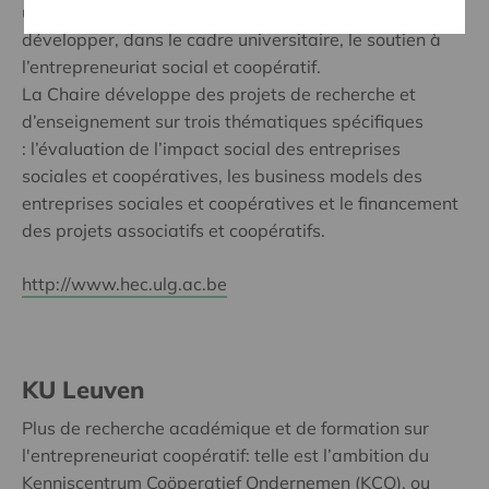
une mission essentielle, celle d’inscrire et de
développer, dans le cadre universitaire, le soutien à
l’entrepreneuriat social et coopératif.
La Chaire développe des projets de recherche et
d’enseignement sur trois thématiques spécifiques
: l’évaluation de l’impact social des entreprises
sociales et coopératives, les business models des
entreprises sociales et coopératives et le financement
des projets associatifs et coopératifs.
http://www.hec.ulg.ac.be
KU Leuven
Plus de recherche académique et de formation sur
l'entrepreneuriat coopératif: telle est l’ambition du
Kenniscentrum Coöperatief Ondernemen (KCO), ou