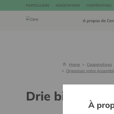
PARTICULIERS
ASSOCIATIONS
COOPÉRATIVES
A propos de Cer
Home
Coopératives
Organiser votre Assembl
Drie bijkomend
À prop