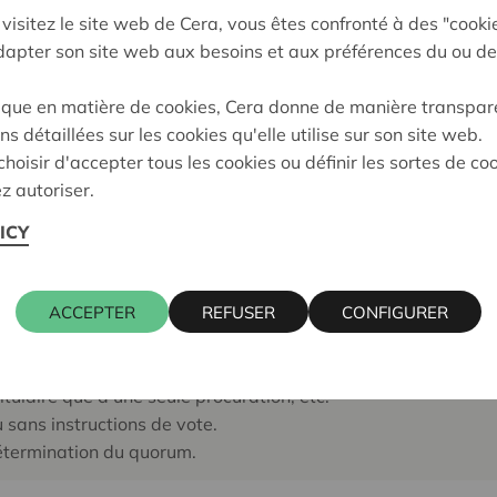
 de participation
visitez le site web de Cera, vous êtes confronté à des "cooki
adapter son site web aux besoins et aux préférences du ou de
ote
ique en matière de cookies, Cera donne de manière transpar
ns détaillées sur les cookies qu'elle utilise sur son site web.
hoisir d'accepter tous les cookies ou définir les sortes de co
z autoriser.
ICY
te
ACCEPTER
REFUSER
CONFIGURER
 ne peut pas assister à la réunion (pour cause de maladie, d'u
 la Covid 19, etc.), alors, en principe, une procuration peut t
s peuvent prévoir des restrictions : une procuration ne peut ê
titulaire que d'une seule procuration, etc.
 sans instructions de vote.
détermination du quorum.