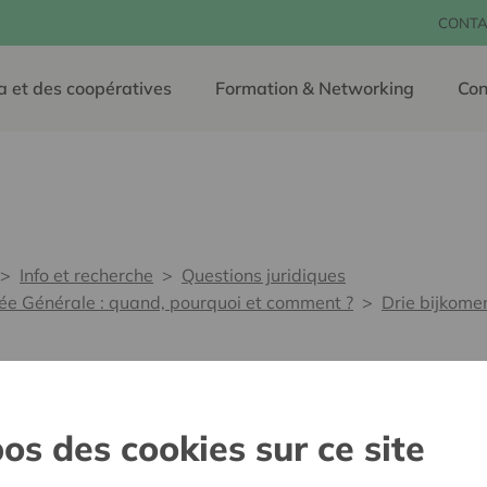
CONTA
a et des coopératives
Formation & Networking
Con
Info et recherche
Questions juridiques
ée Générale : quand, pourquoi et comment ?
Drie bijkome
e modaliteiten
os des cookies sur ce site