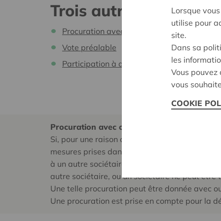
Trois autres modalités
Lorsque vous 
utilise pour 
Procuration avec ou sans instructions de v
site.
Vote préalable
Dans sa polit
les informatio
Participation à distance
Vous pouvez c
vous souhaite
COOKIE POL
Procuration avec ou sans instructions de vo
Si, pour une raison ou une autre, un sociétaire
mesures prises dans le cadre de la lutte contre
à un autre sociétaire ou à un tiers. Les statut
autre sociétaire, ou un sociétaire ne peut être 
Une telle procuration peut être donnée avec ou
Une procuration est prise en compte pour la 