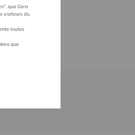
es", que Cera
s visiteurs du
ente toutes
okies que
ne autre activité, de
oujours être donnée
tre donnée qu'à un