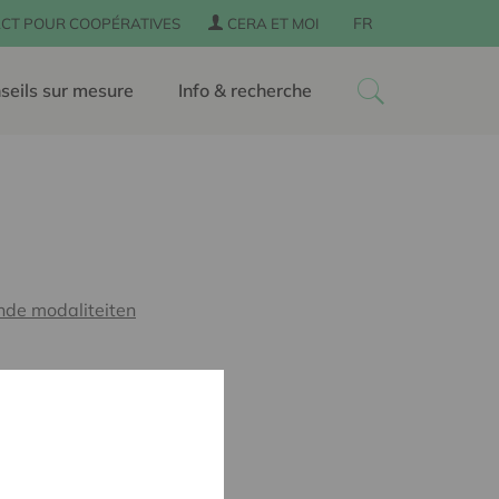
FR
CT POUR COOPÉRATIVES
CERA ET MOI
seils sur mesure
Info & recherche
nde modaliteiten