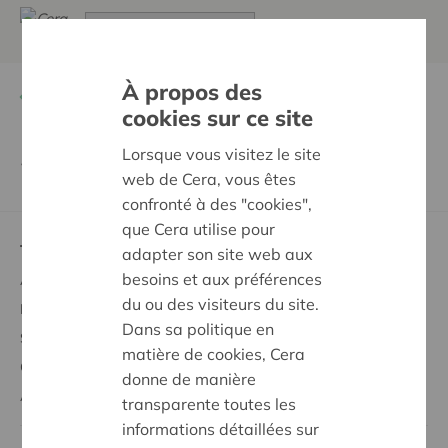
À propos des
Retour à
Les avantages sociétaires
cookies sur ce site
Lorsque vous visitez le site
2023
web de Cera, vous êtes
confronté à des "cookies",
que Cera utilise pour
Tout savoir sur
adapter son site web aux
besoins et aux préférences
Acheter des parts coopératives
du ou des visiteurs du site.
Profiter des avantages sociétaires
Dans sa politique en
Soutien à la société
matière de cookies, Cera
Codécider
donne de manière
À propos de Cera
transparente toutes les
informations détaillées sur