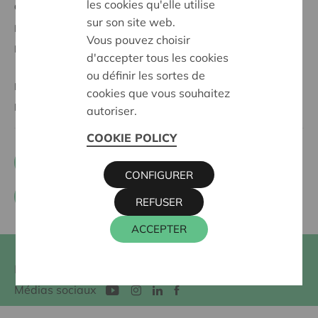
les cookies qu'elle utilise
Cera et
sur son site web.
Le secteur associatif
Vous pouvez choisir
L'entrepreneuriat coopératif
d'accepter tous les cookies
ou définir les sortes de
KBC Ancora
cookies que vous souhaitez
BRS
autoriser.
COOKIE POLICY
+32 0800 62 340
CONFIGURER
Formulaire de contact
REFUSER
ACCEPTER
Newsletter
Muntstraat 1, 3000 Leuven, Belgique
Médias sociaux