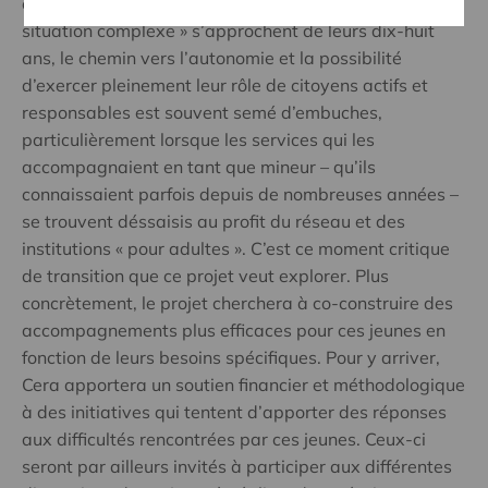
et parfois le handicap. Lorsque ces jeunes dits « en
situation complexe » s’approchent de leurs dix-huit
ans, le chemin vers l’autonomie et la possibilité
d’exercer pleinement leur rôle de citoyens actifs et
responsables est souvent semé d’embuches,
particulièrement lorsque les services qui les
accompagnaient en tant que mineur – qu’ils
connaissaient parfois depuis de nombreuses années –
se trouvent déssaisis au profit du réseau et des
institutions « pour adultes ». C’est ce moment critique
de transition que ce projet veut explorer. Plus
concrètement, le projet cherchera à co-construire des
accompagnements plus efficaces pour ces jeunes en
fonction de leurs besoins spécifiques. Pour y arriver,
Cera apportera un soutien financier et méthodologique
à des initiatives qui tentent d’apporter des réponses
aux difficultés rencontrées par ces jeunes. Ceux-ci
seront par ailleurs invités à participer aux différentes