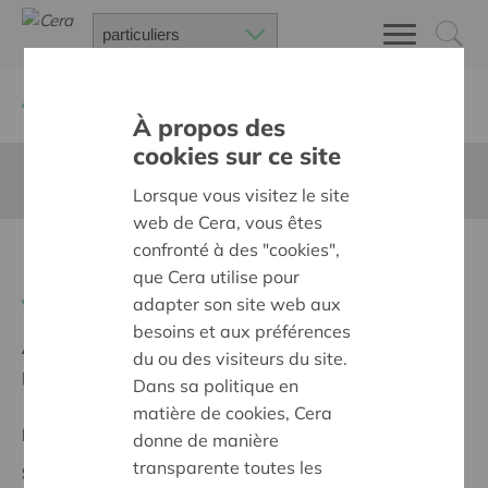
Retour à
Chercher un projet
À propos des
cookies sur ce site
Cette page n'est pas traduite en francais
Lorsque vous visitez le site
web de Cera, vous êtes
confronté à des "cookies",
Fruitbos Gierle
que Cera utilise pour
Retour
adapter son site web aux
besoins et aux préférences
Ambition:
Des quartiers chaleureux et bienveillants
du ou des visiteurs du site.
pour tous
Dans sa politique en
matière de cookies, Cera
Projet régional
donne de manière
transparente toutes les
Statut: