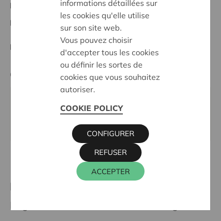
informations détaillées sur
Herentals - Heist o/d Berg
les cookies qu'elle utilise
Date de décision:
12/10/2026
sur son site web.
Vous pouvez choisir
Décision:
En demande
d'accepter tous les cookies
ou définir les sortes de
Cera contact
cookies que vous souhaitez
autoriser.
KRIS DEBRUYNE
COOKIE POLICY
016 27 96 74
kris.debruyne@cera.coop
CONFIGURER
REFUSER
ACCEPTER
Plus de projets soutenus
Région 12 Herentals - Heist-od-Berg