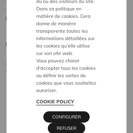
du ou des visiteurs du site.
Cette émission est exclusivement destinée et adressée
Dans sa politique en
aux investisseurs en Belgique.
matière de cookies, Cera
TÉLÉCHARGEZ LE PROSPECTUS
donne de manière
transparente toutes les
informations détaillées sur
TÉLÉCHARGEZ LA FICHE D'INFO
les cookies qu'elle utilise
sur son site web.
Vous pouvez choisir
Bonnes raisons de souscrire des parts
d'accepter tous les cookies
Cera
ou définir les sortes de
cookies que vous souhaitez
autoriser.
COOKIE POLICY
CONFIGURER
REFUSER