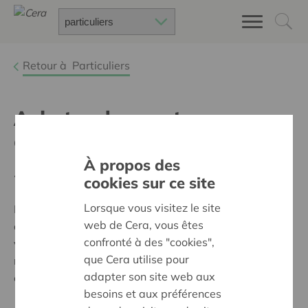
Retour à
Particuliers
Acheter des parts
coopératives
À propos des
- PUBLICITÉ -
cookies sur ce site
Lorsque vous visitez le site
La souscription de parts Cera peut se faire en
web de Cera, vous êtes
achetant une ou plusieurs part coopérative E, d’une
confronté à des "cookies",
valeur de 50 euros chacune, en respectant le
que Cera utilise pour
maximum statutaire de 100 parts E (soit max. 5000
adapter son site web aux
euros).
besoins et aux préférences