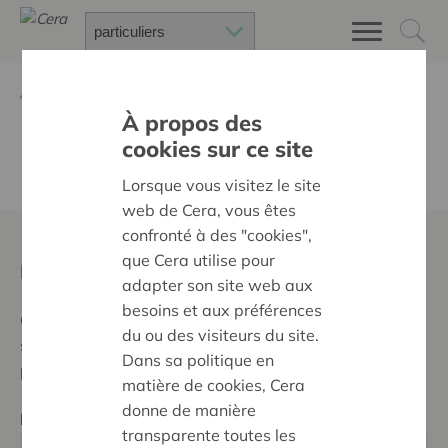
Retour à
À Propos de Cera
À propos des
cookies sur ce site
Matériel de promotion
Lorsque vous visitez le site
web de Cera, vous êtes
confronté à des "cookies",
que Cera utilise pour
Moodfilm Cera : dites-le en images
adapter son site web aux
besoins et aux préférences
Cette vidéo explique en deux minutes tout ce qu'il faut
du ou des visiteurs du site.
savoir sur la coopérative Cera. Pratique pour
Dans sa politique en
présenter Cera facilement et rapidement.
matière de cookies, Cera
donne de manière
Ensemble, nous prenons soin les uns des autres.
transparente toutes les