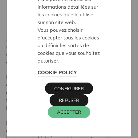
informations détaillées sur
les cookies qu'elle utilise
sur son site web.
Vous pouvez choisir
d'accepter tous les cookies
29 mars 2018
ou définir les sortes de
« Agriculture et Social : une alliance qui a du sens », est
cookies que vous souhaitez
un projet qui vise à renforcer les acteurs ruraux
autoriser.
désirant se lancer dans l’accueil social à la ferme.
COOKIE POLICY
Pour y parvenir, Accueil Champêtre en Wallonie et la
coopérative Cera associent leurs forces afin de
CONFIGURER
développer un ambitieux programme de conseils et
formations, de mise en réseau et de promotion de
REFUSER
l’accueil social à la ferme.
ACCEPTER
La plateforme créée a pour mission de représenter,
encadrer et soutenir les acteurs ruraux pratiquant