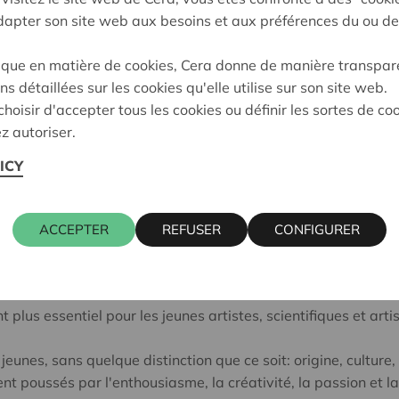
Engagés dans un projet de 
adapter son site web aux besoins et aux préférences du ou de
par une vocation peu soute
Les domaines retenus concer
ique en matière de cookies, Cera donne de manière transpar
les métiers artisanaux, les
ns détaillées sur les cookies qu'elle utilise sur son site web.
et les sciences humaines et
hoisir d'accepter tous les cookies ou définir les sortes de co
Découvrez les 18 lauréats d
z autoriser.
ICY
ACCEPTER
REFUSER
CONFIGURER
plus essentiel pour les jeunes artistes, scientifiques et arti
eunes, sans quelque distinction que ce soit: origine, culture
ent poussés par l'enthousiasme, la créativité, la passion et