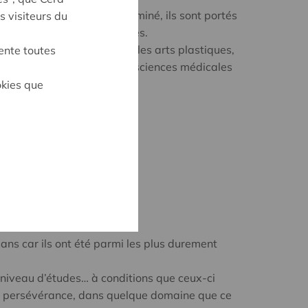
vie dans un domaine déterminé, ils sont portés
s visiteurs du
nue par des voies classiques.
nent les arts de la scène, les arts plastiques,
ente toutes
 sciences et techniques, les sciences médicales
 sociales.
okies que
e l’édition 2020.
sans car ils ont été parmi les plus durement
, niveau d’études… à conditions que ceux-ci
 la persévérance, dans quelque domaine que ce