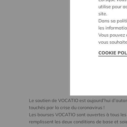
utilise pour 
site.
Dans sa polit
les informatio
Vous pouvez c
vous souhaite
COOKIE POL
Le soutien de VOCATIO est aujourd’hui d’autant 
touchés par la crise du coronavirus !
Les bourses VOCATIO sont ouvertes à tous les j
remplissent les deux conditions de base et soi