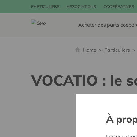
PARTICULIERS
ASSOCIATIONS
COOPÉRATIVES
Acheter des parts coopér
Home
Particuliers
VOCATIO : le s
À prop
Lorsque vous 