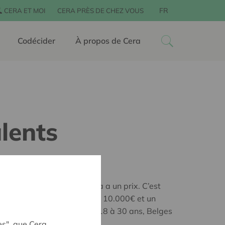
FR
CERA ET MOI
CERA PRÈS DE CHEZ VOUS
Codécider
À propos de Cera
lents
ssion, vocation... Tout cela a un prix. C’est
aque année des bourses de 10.000€ et un
sé à des jeunes âgés de 18 à 30 ans, Belges
lgique.
es", que Cera