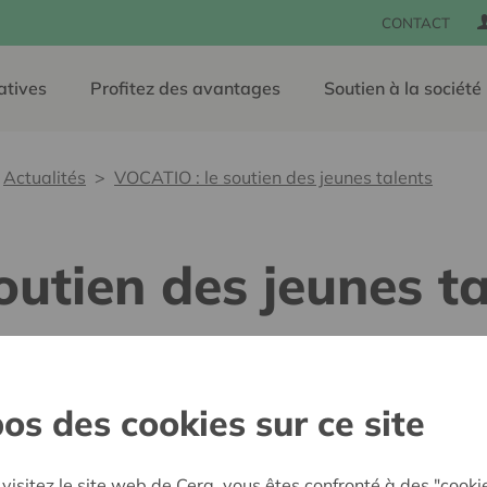
CONTACT
atives
Profitez des avantages
Soutien à la société
Actualités
VOCATIO : le soutien des jeunes talents
outien des jeunes ta
26 juin 2020
Innovation, persévérance, pa
os des cookies sur ce site
pourquoi VOCATIO offre ch
accompagnement personnali
ou ayant un ancrage en Be
visitez le site web de Cera, vous êtes confronté à des "cooki