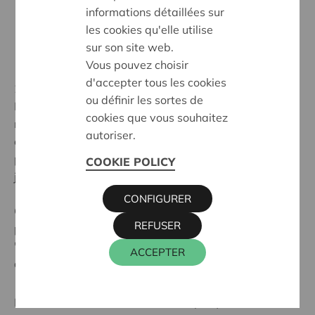
informations détaillées sur
les cookies qu'elle utilise
sur son site web.
Vous pouvez choisir
d'accepter tous les cookies
29 juillet 2021
ou définir les sortes de
Plus que jamais, il est temps de se rassembler, de
cookies que vous souhaitez
reprendre du pouvoir d’agir, de réaffirmer ses opinions
autoriser.
et de mettre en évidence les enseignements de cette
période inédite pour envisager un monde avec plus de
COOKIE POLICY
justice sociale.
CONFIGURER
C’est pourquoi l’école de la Transformation sociale
REFUSER
propose
quatre journées inédites
, sous forme d’
"enquêtes sociales", pour interroger le réel et intégrer
ACCEPTER
de nouvelles manières de faire ou de penser.
L’École de Transformation Sociale (ETS) est un