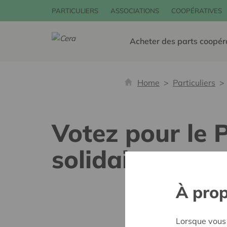
PARTICULIERS
ASSOCIATIONS
COOPÉRATIVES
Acheter des parts coopér
Home
Particuliers
Votez pour le 
solidaires
À prop
Lorsque vous 