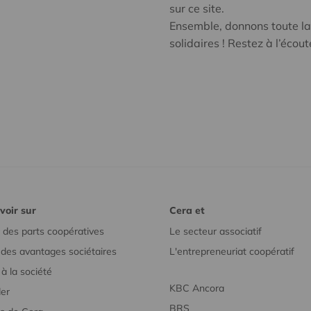
sur ce site.
Ensemble, donnons toute la v
solidaires ! Restez à l’écout
voir sur
Cera et
 des parts coopératives
Le secteur associatif
r des avantages sociétaires
L'entrepreneuriat coopératif
à la société
KBC Ancora
er
BRS