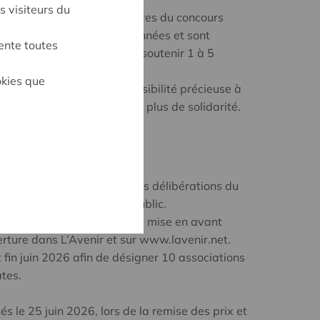
s visiteurs du
tion de l’appel à candidatures du concours
initiatives ont été sélectionnées et sont
ente toutes
 du public. Chacun·e peut soutenir 1 à 5
’au 17 juin 2026
à minuit.
okies que
us contribuez à offrir une visibilité précieuse à
i œuvrent chaque jour pour plus de solidarité.
N
 pas pris en compte dans les délibérations du
à une mention spéciale du public.
lus de voix bénéficiera d’une mise en avant
rture dans L’Avenir et sur www.lavenir.net.
et fin juin 2026 afin de désigner 10 associations
tes.
s le 25 juin 2026, lors de la remise des prix et