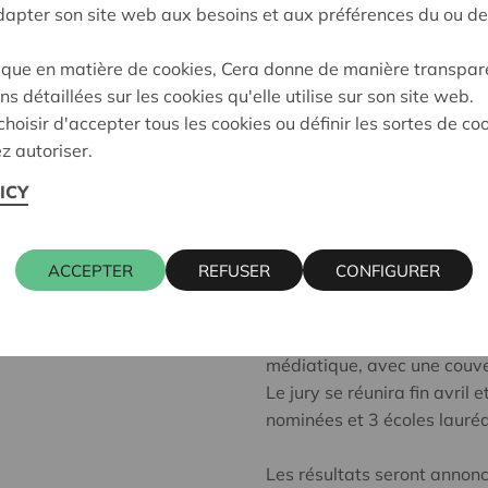
adapter son site web aux besoins et aux préférences du ou de
Dans le cadre de la 10ᵉ édi
Générations solidaires, 170 
ique en matière de cookies, Cera donne de manière transpar
désormais soumises au vote
ns détaillées sur les cookies qu'elle utilise sur son site web.
projets de son choix,
jusqu
hoisir d'accepter tous les cookies ou définir les sortes de co
En participant à ce vote, vo
z autoriser.
des initiatives engagées qu
ICY
VOTEZ AVANT LE 17 JUI
ACCEPTER
REFUSER
CONFIGURER
Les votes du public ne sont
jury, mais ils donnent lieu 
Le projet qui récoltera le p
médiatique, avec une couve
Le jury se réunira fin avril 
nominées et 3 écoles lauréa
Les résultats seront annoncé