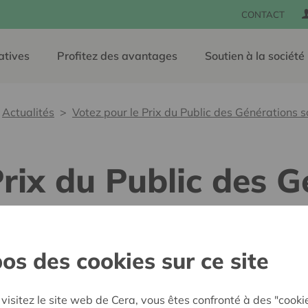
CONTACT
atives
Profitez des avantages
Soutien à la société
Actualités
Votez pour le Prix du Public des Générations s
Prix du Public des 
os des cookies sur ce site
15 avril 2026
Tout le monde est invité à
visitez le site web de Cera, vous êtes confronté à des "cooki
solidaires
!