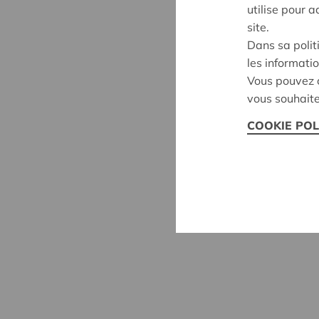
utilise pour 
site.
Dans sa polit
les informatio
Vous pouvez c
vous souhaite
COOKIE POL