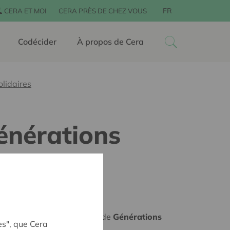
FR
CERA ET MOI
CERA PRÈS DE CHEZ VOUS
Codécider
À propos de Cera
olidaires
Générations
voter
pour le Prix du Public de
Générations
es", que Cera