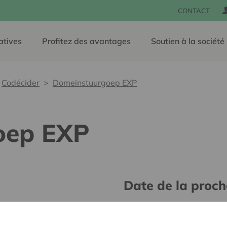
CONTACT
atives
Profitez des avantages
Soutien à la société
Codécider
Domeinstuurgoep EXP
oep EXP
Date de la proch
Aucune réunion n'est prévu