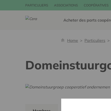
PARTICULIERS
ASSOCIATIONS
COOPÉRATIVES
Acheter des parts coopér
Home
Particuliers
Domeinstuurg
Membres