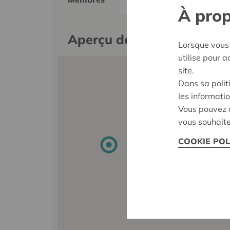
À prop
Aperçu des membres
Lorsque vous 
utilise pour 
site.
Dans sa polit
les informatio
Vous pouvez c
vous souhaite
COOKIE POL