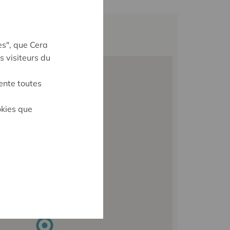
es", que Cera
s visiteurs du
ente toutes
okies que