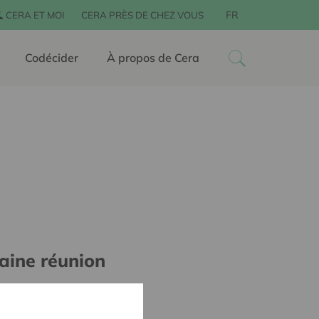
FR
CERA ET MOI
CERA PRÈS DE CHEZ VOUS
Codécider
À propos de Cera
aine réunion
e