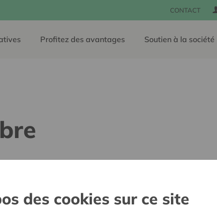
CONTACT
atives
Profitez des avantages
Soutien à la société
bre
Comme des centaines de jeu
 n'avez pas accepté ces
ici
coopérateurs),
Adeline
a p
os des cookies sur ce site
tickets de festivals et béné
us pouvez modifier les