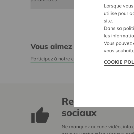
Lorsque vous 
utilise pour 
site.
Dans sa polit
les informatio
Vous pouvez c
Vous aimez la musique ?
vous souhaite
Participez à notre concours pour remporter des
COOKIE POL
Retrouvez-nous
sociaux
Ne manquez aucune vidéo, info o