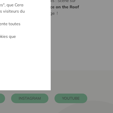
e du plus barge des festivals : Scène sur
es", que Cera
rsonnalité attachante d
'Alice on the Roof
s visiteurs du
 exclusivité dans le backstage
!
ente toutes
okies que
INSTAGRAM
YOUTUBE