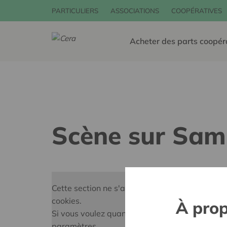
PARTICULIERS
ASSOCIATIONS
COOPÉRATIVES
Acheter des parts coopér
Scène sur Sam
Cette section ne s'affiche pas parce que vous
cookies.
À prop
Si vous voulez quand même voir le contenu, vo
paramètres