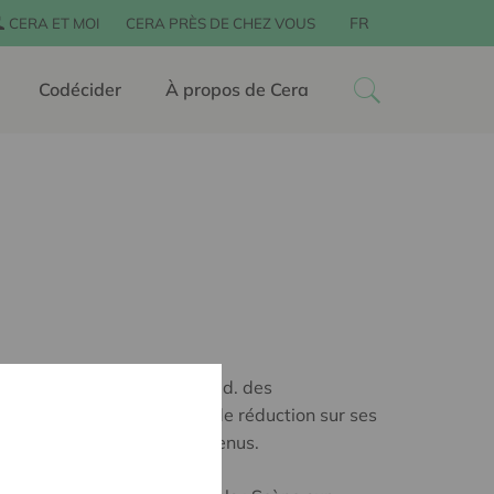
FR
CERA ET MOI
CERA PRÈS DE CHEZ VOUS
Codécider
À propos de Cera
nes sociétaires Cera (c.-à-d. des
rofité l'été dernier de 50% de réduction sur ses
ficié de petits extras bienvenus.