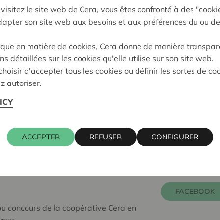
Revivez avec elle l’ambianc
visitez le site web de Cera, vous êtes confronté à des "cooki
Sambre, et
découvrez la pe
adapter son site web aux besoins et aux préférences du ou de
qu'elle a pu interviewer en
ique en matière de cookies, Cera donne de manière transpar
ns détaillées sur les cookies qu'elle utilise sur son site web.
hoisir d'accepter tous les cookies ou définir les sortes de co
z autoriser.
 tickets pour votre festival préféré en 2021 !
ICY
ACCEPTER
REFUSER
CONFIGURER
 sur les réseaux
FACEBOOK
u concours de la coopérative Cera en