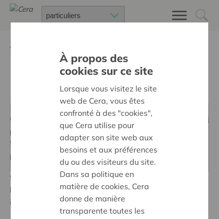
Retour à
2019
À propos des
cookies sur ce site
Une ferme pleine de vie
Lorsque vous visitez le site
web de Cera, vous êtes
confronté à des "cookies",
Cette section ne s'affiche pas parce que vous n'avez
ici
que Cera utilise pour
pas accepté ces cookies.
adapter son site web aux
Si vous voulez quand même voir le contenu, vous
besoins et aux préférences
pouvez modifier les paramètres
du ou des visiteurs du site.
Dans sa politique en
Située en Province de Namur,
la ferme de
matière de cookies, Cera
Froidefontaine
joue un rôle original : celui d’un
donne de manière
incubateur de talents.
transparente toutes les