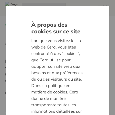
À propos des
Retour à
2022
cookies sur ce site
Lorsque vous visitez le site
Concours sapin de Noël
web de Cera, vous êtes
confronté à des "cookies",
que Cera utilise pour
Du 1er au 26 décembre 2022, prenez une photo de
adapter son site web aux
votre sapin de Noël et partagez-là avec les
besoins et aux préférences
#CeraXmas2022 et #ceragram pour tenter de gagner
du ou des visiteurs du site.
une des 50 pochettes surprises de la Loterie nationale.
Dans sa politique en
matière de cookies, Cera
Consultez le règlement du concours
donne de manière
transparente toutes les
informations détaillées sur
Tout savoir sur