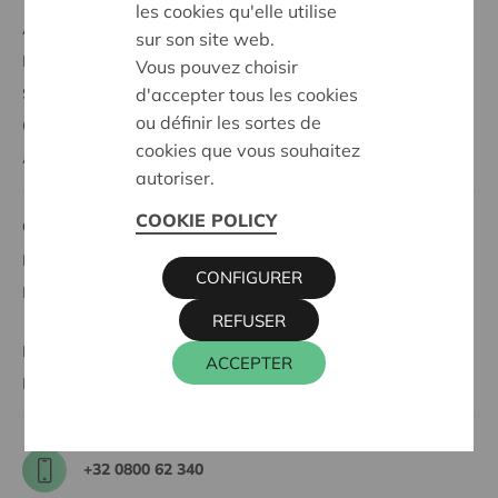
les cookies qu'elle utilise
Acheter des parts coopératives
sur son site web.
Profiter des avantages sociétaires
Vous pouvez choisir
d'accepter tous les cookies
Soutien à la société
ou définir les sortes de
Codécider
cookies que vous souhaitez
À propos de Cera
autoriser.
COOKIE POLICY
Cera et
Le secteur associatif
CONFIGURER
L'entrepreneuriat coopératif
REFUSER
KBC Ancora
ACCEPTER
BRS
+32 0800 62 340