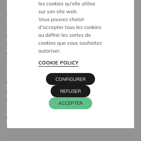
les cookies qu'elle utilise
sur son site web.
Tout savoir sur
Vous pouvez choisir
Acheter des parts coopératives
d'accepter tous les cookies
ou définir les sortes de
Profiter des avantages sociétaires
cookies que vous souhaitez
Soutien à la société
autoriser.
Codécider
COOKIE POLICY
À propos de Cera
CONFIGURER
Cera et
REFUSER
Le secteur associatif
L'entrepreneuriat coopératif
ACCEPTER
KBC Ancora
BRS