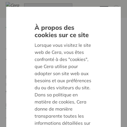
À propos des
Retour à
Concours
cookies sur ce site
Lorsque vous visitez le site
Concours Instagram – Selfie
web de Cera, vous êtes
#ÉtéCera
confronté à des "cookies",
que Cera utilise pour
adapter son site web aux
Postez un selfie pris lors d'un événement Cera cet été*,
besoins et aux préférences
sur Instagram, avec le hashtag
#ÉtéCera
et tentez de
du ou des visiteurs du site.
gagnez un appareil photo Instax Mini.
Dans sa politique en
matière de cookies, Cera
Lire le règlement complet du concours.
donne de manière
transparente toutes les
* Le concours se termine le 15 septembre 2023.
informations détaillées sur