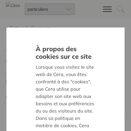
Retour à
Concours
À propos des
Gagne un kit de camping
cookies sur ce site
d’une valeur de 300 €
Lorsque vous visitez le site
web de Cera, vous êtes
Tente de gagner un kit de camping Hermie, avec tout
confronté à des "cookies",
le nécessaire pour vivre ton été à fond avec tes amis !
que Cera utilise pour
adapter son site web aux
Comment participer ?
besoins et aux préférences
➀ Follow Cera sur Instagram (@Cera_fr_).
du ou des visiteurs du site.
➁ Va sur le post du drop des magazines ENGAGE
Dans sa politique en
& ENJOY (publié le 11 mai)
matière de cookies, Cera
➂ Partage tes 3 émojis festival préférés en