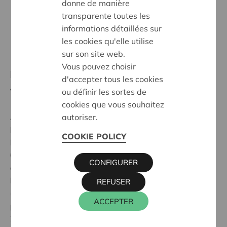
donne de manière
commentaire.
transparente toutes les
➃ Avec un peu de chance, tu gagneras le kit de
informations détaillées sur
camping Hermie, d'une valeur de 300 euros !
les cookies qu'elle utilise
sur son site web.
Vous pouvez choisir
Règlement complet
d'accepter tous les cookies
ou définir les sortes de
Version du 11 mai 2026
cookies que vous souhaitez
autoriser.
Article 1 : description du concours
La société coopérative Cera, dont le siège est situé
COOKIE POLICY
Muntstraat 1 à 3000 Louvain, numéro d’entreprise
0403.581.960, organise un concours destiné à ses
CONFIGURER
coopérateurs.
Pour participer, il suffit de suivre Cera sur Instagram
REFUSER
(@cera_fr_) et de publier, dans le post annonçant la
ACCEPTER
parution des magazines ENGAGE & ENJOY (11 mai
2026), tes 3 emojis de festival préférés, avant le