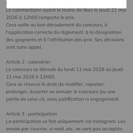
mercredi 20 mai 2026 à 23h59.
Le commentaire ayant le moins de likes le jeudi 21 mai
2026 à 12h00 remporte le prix.
Cera veille au bon déroulement du concours, à
l’application correcte du règlement, à la désignation
des gagnants et à l’attribution des prix. Ses décisions
sont sans appel.
Article 2 : calendrier
Le concours se déroule du lundi 11 mai 2026 au jeudi
21 mai 2026 à 12h00.
Cera se réserve le droit de modifier, reporter,
prolonger, écourter ou annuler le concours (ou une
partie de celui-ci), sans justification ni engagement.
Article 3 : participation
La participation se fait uniquement via Instagram. Les
envois par courrier, e-mail, etc. ne sont pas acceptés.