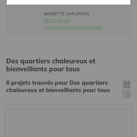
au niveau local.
MARIETTE VAN EYKEN
016 27 96 62
mariette.vaneyken@cera.coop
Des quartiers chaleureux et
bienveillants pour tous
6
projets trouvés pour Des quartiers
chaleureux et bienveillants pour tous