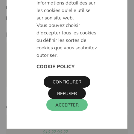
informations détaillées sur
Project national
les cookies qu'elle utilise
sur son site web.
Dates:
01/09/2019 - 31/12/2020
Vous pouvez choisir
d'accepter tous les cookies
Partenaire
ou définir les sortes de
cookies que vous souhaitez
OPENDOEK, Italiëlei 6, 2000 ANTWERPEN
autoriser.
Téléphone:
03 222 40 90
COOKIE POLICY
Email:
info@opendoek.be
Site internet:
www.opendoek.be
CONFIGURER
REFUSER
ACCEPTER
Cera contact
STéPHANIE DE SMET
016 27 96 27