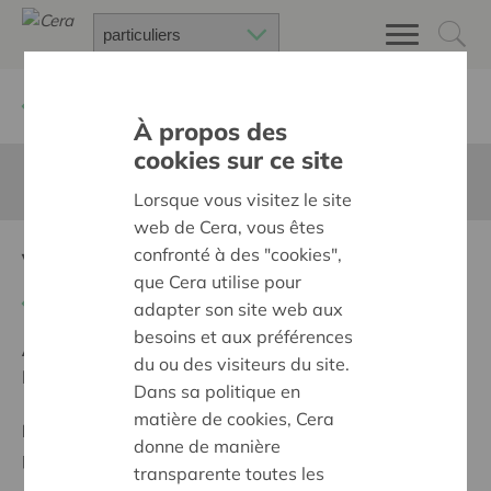
Retour à
Chercher un projet
À propos des
cookies sur ce site
Cette page n'est pas traduite en francais
Lorsque vous visitez le site
web de Cera, vous êtes
confronté à des "cookies",
Veder Methode
que Cera utilise pour
Retour
adapter son site web aux
besoins et aux préférences
Ambition:
Une société solidaire et respectueuse, sans
du ou des visiteurs du site.
barrières
Dans sa politique en
matière de cookies, Cera
Programme:
Offrir à tous les mêmes chances de
donne de manière
participer à part entière, égale et active à la société
transparente toutes les