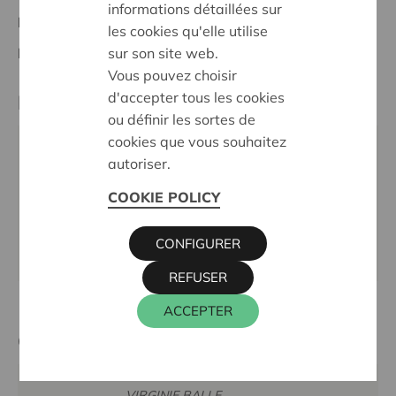
informations détaillées sur
Project national
les cookies qu'elle utilise
sur son site web.
Dates:
01/07/2021 - 01/07/2023
Vous pouvez choisir
d'accepter tous les cookies
Partenaire
ou définir les sortes de
cookies que vous souhaitez
GOODPLANET BELGIUM, EDINBURGSTRAAT 26,
autoriser.
1050 ELSENE
COOKIE POLICY
Téléphone:
02 893 08 08
Email:
duurzamestad@goodplanet.be
CONFIGURER
Site internet:
www.goodplanet.be
REFUSER
ACCEPTER
Cera contact
VIRGINIE BALLE