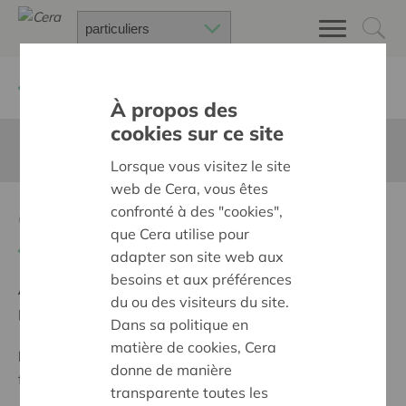
Retour à
Chercher un projet
À propos des
cookies sur ce site
Cette page n'est pas traduite en francais
Lorsque vous visitez le site
web de Cera, vous êtes
confronté à des "cookies",
Cera GoodWalk Namur
que Cera utilise pour
Retour
adapter son site web aux
besoins et aux préférences
Ambition:
Des quartiers chaleureux et bienveillants
du ou des visiteurs du site.
pour tous
Dans sa politique en
matière de cookies, Cera
Programme:
Construire des villages et des quartiers
donne de manière
forts, avec des voisins bienveillants
transparente toutes les