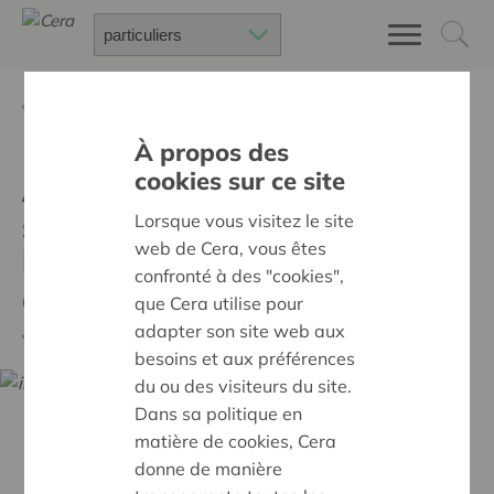
Retour à
Chercher un projet
À propos des
cookies sur ce site
Agri-Innovation, cellule de
soutien à l'innovation et à
Lorsque vous visitez le site
web de Cera, vous êtes
la coopération en
confronté à des "cookies",
agriculture (suite)
que Cera utilise pour
adapter son site web aux
Retour
besoins et aux préférences
du ou des visiteurs du site.
Dans sa politique en
matière de cookies, Cera
donne de manière