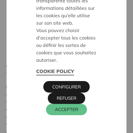
transparente toutes les
informations détaillées sur
les cookies qu'elle utilise
sur son site web.
Vous pouvez choisir
d'accepter tous les cookies
ou définir les sortes de
cookies que vous souhaitez
autoriser.
Ambition:
Des coopératives fortes et largement
COOKIE POLICY
soutenue
Programme:
L'entrepreneuriat coopératif comme
CONFIGURER
moyen d'innovation sociétale et économique
REFUSER
La cellule Agri-Innovation a pour mission
d’accompagner les agriculteurs et les acteurs ruraux
ACCEPTER
dans leurs innovations de produits, de procédés, de
commercialisation, d’organisation sociale, d’énergie,
de coopération, d’économie et de l’environnement. La