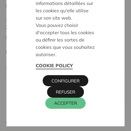
informations détaillées sur
Date de début:
05/10/2023
les cookies qu'elle utilise
sur son site web.
Statut:
Vous pouvez choisir
Zuid-Limburg
d'accepter tous les cookies
Date de décision:
05/10/2023
ou définir les sortes de
cookies que vous souhaitez
Décision:
Approuvé
autoriser.
COOKIE POLICY
Partenaire
CONFIGURER
OUDSTRIJDERSVERENIGING, RIEMSTERWEG 279 A,
REFUSER
3740 BILZEN-HOESELT
ACCEPTER
Cera contact