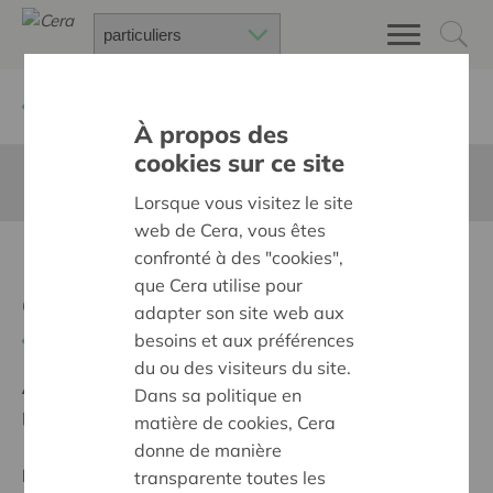
Retour à
Chercher un projet
À propos des
cookies sur ce site
Cette page n'est pas traduite en francais
Lorsque vous visitez le site
web de Cera, vous êtes
Restauratie
confronté à des "cookies",
que Cera utilise pour
oorlogsmonument
adapter son site web aux
besoins et aux préférences
Retour
du ou des visiteurs du site.
Ambition:
Des quartiers chaleureux et bienveillants
Dans sa politique en
pour tous
matière de cookies, Cera
donne de manière
Projet régional
transparente toutes les