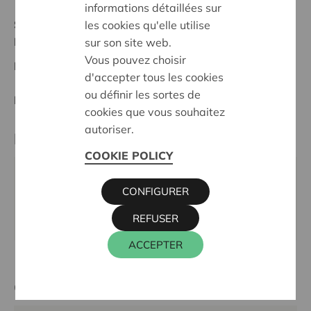
informations détaillées sur
Statut:
les cookies qu'elle utilise
Noordwest-Brabant
sur son site web.
Vous pouvez choisir
Date de décision:
17/10/2023
d'accepter tous les cookies
ou définir les sortes de
Décision:
Approuvé
cookies que vous souhaitez
autoriser.
Partenaire
COOKIE POLICY
SCOUTS EN GIDSEN VILVOORDE,
CONFIGURER
HOVENIERSSTRAAT 58 A, 1800 VILVOORDE
Site internet:
www.scoutsengidsenvilvoorde.be
REFUSER
ACCEPTER
Cera contact