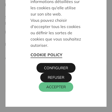
informations détaillées sur
Date de début:
23/10/2023
les cookies qu'elle utilise
sur son site web.
Statut:
Vous pouvez choisir
Brussel/Bruxelles
d'accepter tous les cookies
Date de décision:
23/10/2023
ou définir les sortes de
cookies que vous souhaitez
Décision:
Approuvé
autoriser.
COOKIE POLICY
Cera contact
CONFIGURER
ALAIN BAECK
REFUSER
016 27 96 03
alain.baeck@cera.coop
ACCEPTER