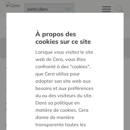
Retour à
Chercher un projet
À propos des
cookies sur ce site
Cette page n'est pas traduite en francais
Lorsque vous visitez le site
web de Cera, vous êtes
confronté à des "cookies",
Vroegrevalidatie
que Cera utilise pour
CARROUSEL
adapter son site web aux
besoins et aux préférences
Retour
du ou des visiteurs du site.
Ambition:
Une société solidaire et respectueuse, sans
Dans sa politique en
barrières
matière de cookies, Cera
donne de manière
transparente toutes les
Projet régional