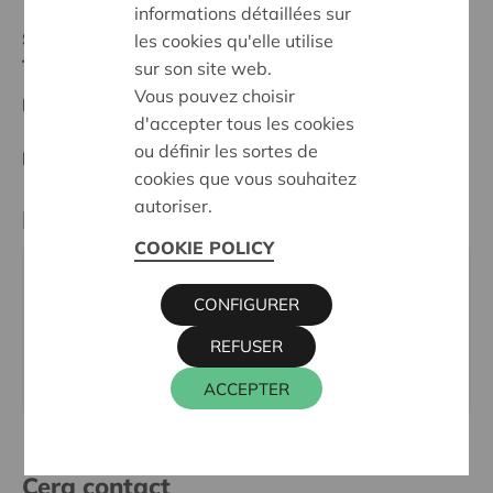
informations détaillées sur
Statut:
les cookies qu'elle utilise
Tielt-Torhout
sur son site web.
Vous pouvez choisir
Date de décision:
16/10/2023
d'accepter tous les cookies
ou définir les sortes de
Décision:
Approuvé
cookies que vous souhaitez
autoriser.
Partenaire
COOKIE POLICY
OC CIRKANT, AARTRIJKSESTRAAT 77, 8211
CONFIGURER
ZEDELGEM
Téléphone:
050 20 90 32
REFUSER
Site internet:
www.occirkant.be
ACCEPTER
Cera contact