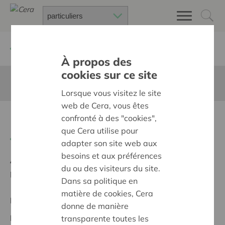
Retour à
Chercher un projet
À propos des
cookies sur ce site
Cette page n'est pas traduite en francais
Lorsque vous visitez le site
web de Cera, vous êtes
Buurtbar by Cirkant
confronté à des "cookies",
que Cera utilise pour
Retour
adapter son site web aux
besoins et aux préférences
Ambition:
Des quartiers chaleureux et bienveillants
du ou des visiteurs du site.
pour tous
Dans sa politique en
matière de cookies, Cera
Projet régional
donne de manière
Date de début:
16/10/2023
transparente toutes les