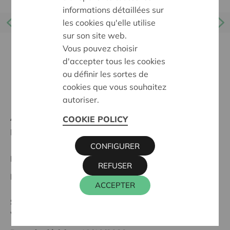
informations détaillées sur
les cookies qu'elle utilise
sur son site web.
Vous pouvez choisir
d'accepter tous les cookies
ou définir les sortes de
cookies que vous souhaitez
autoriser.
Ambition:
Des quartiers chaleureux et bienveillants
COOKIE POLICY
pour tous
CONFIGURER
Projet régional
REFUSER
Date de début:
19/10/2023
ACCEPTER
Statut:
West-Limburg