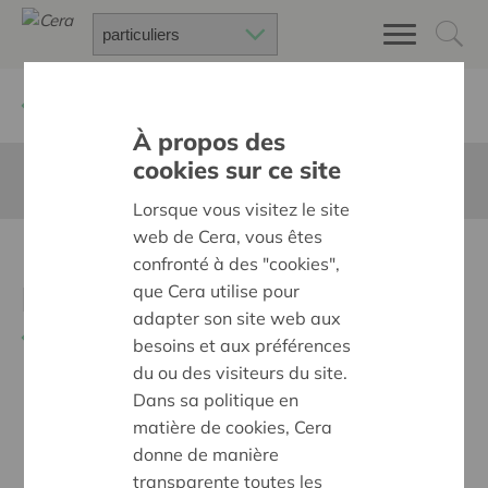
Retour à
Chercher un projet
À propos des
cookies sur ce site
Cette page n'est pas traduite en francais
Lorsque vous visitez le site
web de Cera, vous êtes
Rouwkamer na verlies van
confronté à des "cookies",
kind
que Cera utilise pour
adapter son site web aux
Retour
besoins et aux préférences
du ou des visiteurs du site.
Dans sa politique en
matière de cookies, Cera
donne de manière
transparente toutes les