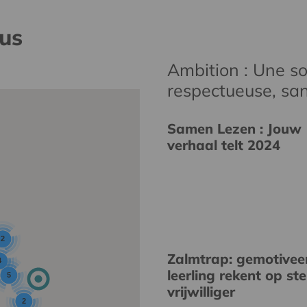
nus
Ambition : Une soc
respectueuse, san
Samen Lezen : Jouw
verhaal telt 2024
2
Zalmtrap: gemotivee
4
leerling rekent op st
5
vrijwilliger
2