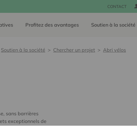
CONTACT
atives
Profitez des avantages
Soutien à la société
Soutien à la société
Chercher un projet
Abri vélos
e, sans barrières
jets exceptionnels de
os et tricycle, cependant,
rant la période hivernale.'