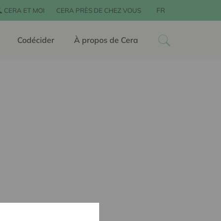
FR
CERA ET MOI
CERA PRÈS DE CHEZ VOUS
Codécider
À propos de Cera