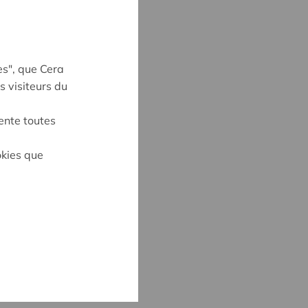
es", que Cera
s visiteurs du
ente toutes
okies que