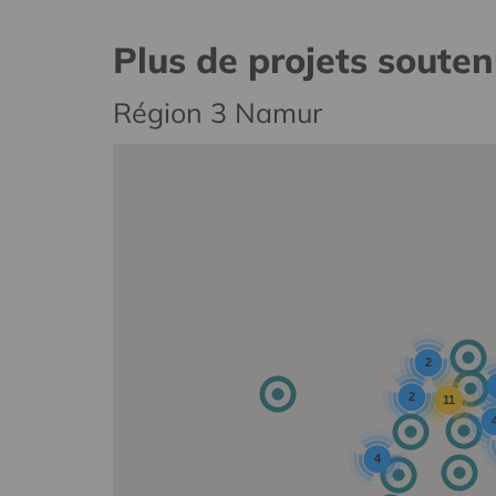
Plus de projets soute
Région 3 Namur
2
2
11
4