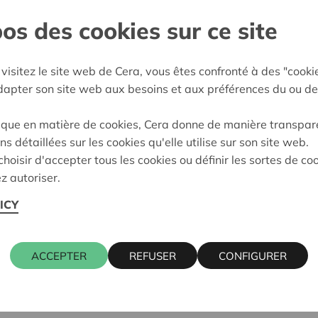
os des cookies sur ce site
r
e décision:
20/02/2024
visitez le site web de Cera, vous êtes confronté à des "cooki
adapter son site web aux besoins et aux préférences du ou de
on:
Approuvé
ique en matière de cookies, Cera donne de manière transpar
ns détaillées sur les cookies qu'elle utilise sur son site web.
hoisir d'accepter tous les cookies ou définir les sortes de co
z autoriser.
ICY
WALCOURT
ACCEPTER
REFUSER
CONFIGURER