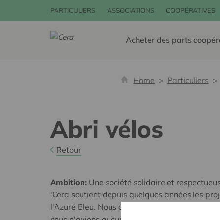
PARTICULIERS
ASSOCIATIONS
COOPÉRATIVES
Acheter des parts coopér
Home
Particuliers
Abri vélos
Retour
Ambition:
Une société solidaire et respectueus
'Cera soutient depuis quelques années les pro
l'Azuré Bleu. Nous avons acquis un parcs à vél
nous n'avions aucun endroit pour les stocker du