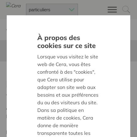
Retour à
Chercher un projet
À propos des
cookies sur ce site
Cette page n'est pas traduite en francais
Lorsque vous visitez le site
web de Cera, vous êtes
Inrichten van
confronté à des "cookies",
que Cera utilise pour
buitenspeelruimte
adapter son site web aux
Retour
besoins et aux préférences
du ou des visiteurs du site.
Ambition:
Des quartiers chaleureux et bienveillants
Dans sa politique en
pour tous
matière de cookies, Cera
donne de manière
Projet régional
transparente toutes les