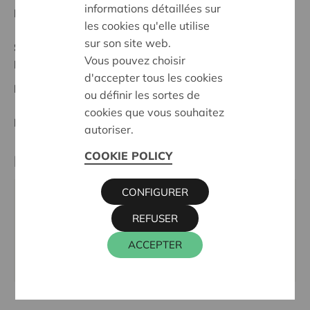
informations détaillées sur
Date de début:
08/02/2024
les cookies qu'elle utilise
sur son site web.
Statut:
Vous pouvez choisir
Noordwest-Brabant
d'accepter tous les cookies
Date de décision:
08/02/2024
ou définir les sortes de
cookies que vous souhaitez
Décision:
Approuvé
autoriser.
COOKIE POLICY
Partenaire
CONFIGURER
VZW IGNATIUS SCHOLEN IN BEWEGING,
REFUSER
URSULINESTRAAT 4, 1850 GRIMBERGEN
Téléphone:
02 269 89 35
ACCEPTER
Site internet:
www.ignatiusscholeninbeweging.be