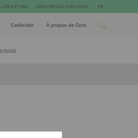
FR
CERA ET MOI
CERA PRÈS DE CHEZ VOUS
Codécider
À propos de Cera
erkplek