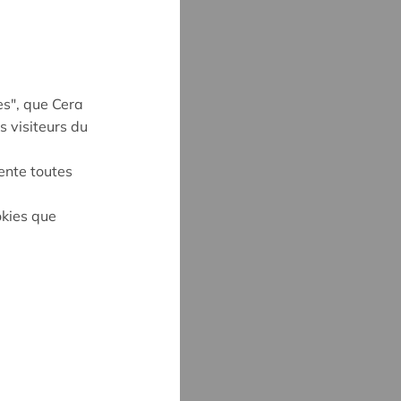
es", que Cera
s visiteurs du
ente toutes
okies que
UYNE
4
ne@cera.coop