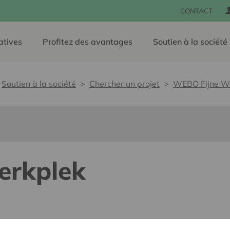
CONTACT
atives
Profitez des avantages
Soutien à la société
Soutien à la société
Chercher un projet
WEBO Fijne W
erkplek
e, sans barrières