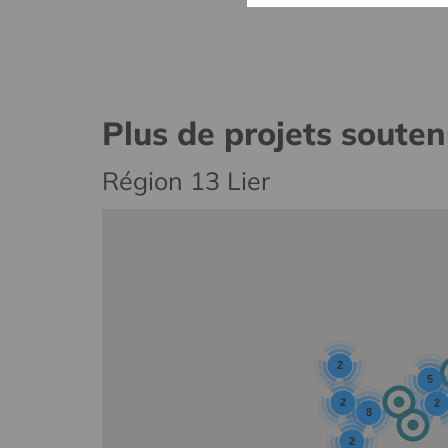
Plus de projets soute
Région 13 Lier
2
5
2
2
8
2