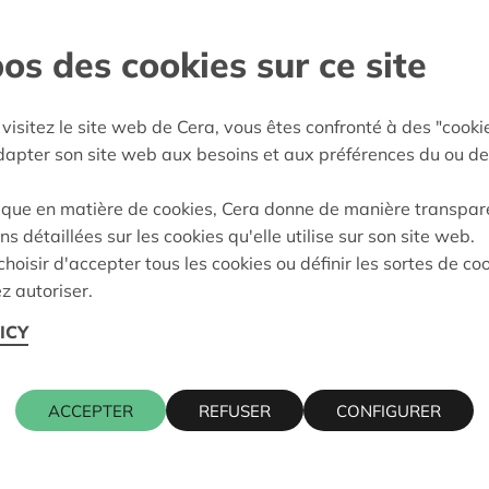
os des cookies sur ce site
e décision:
20/02/2024
visitez le site web de Cera, vous êtes confronté à des "cooki
on:
Approuvé
adapter son site web aux besoins et aux préférences du ou de
ique en matière de cookies, Cera donne de manière transpar
ns détaillées sur les cookies qu'elle utilise sur son site web.
Cera contact
hoisir d'accepter tous les cookies ou définir les sortes de co
z autoriser.
RESTRAAT 57, 2860
ICY
KRIS DEBR
016 27 96 7
ACCEPTER
REFUSER
CONFIGURER
kris.debruy