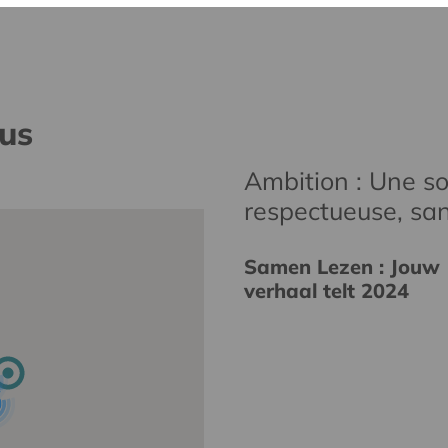
nus
Ambition : Une soc
respectueuse, san
Samen Lezen : Jouw
verhaal telt 2024