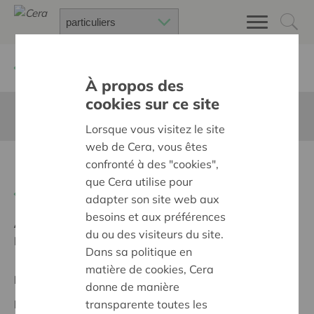
Retour à
Chercher un projet
À propos des
cookies sur ce site
Cette page n'est pas traduite en francais
Lorsque vous visitez le site
web de Cera, vous êtes
Brug Binnen-Buiten
confronté à des "cookies",
que Cera utilise pour
Retour
adapter son site web aux
besoins et aux préférences
Ambition:
Une société solidaire et respectueuse, sans
du ou des visiteurs du site.
barrières
Dans sa politique en
matière de cookies, Cera
Projet régional
donne de manière
transparente toutes les
Date de début:
21/02/2024