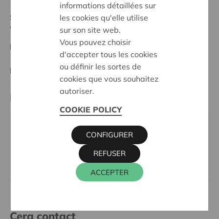
informations détaillées sur
Statut:
les cookies qu'elle utilise
West-Limburg
sur son site web.
Vous pouvez choisir
Date de décision:
21/02/2024
d'accepter tous les cookies
ou définir les sortes de
Décision:
Approuvé
cookies que vous souhaitez
autoriser.
Partenaire
COOKIE POLICY
OC SINT-FERDINAND, SINT-FERDINANDSTRAAT 1,
CONFIGURER
3560 LUMMEN
REFUSER
Email:
info@ferdinand.broedersvanliefde.be
Site internet:
www.sintferdinand.be
ACCEPTER
Cera contact