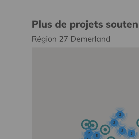
Plus de projets soute
Région 27 Demerland
2
2
2
2
3
5