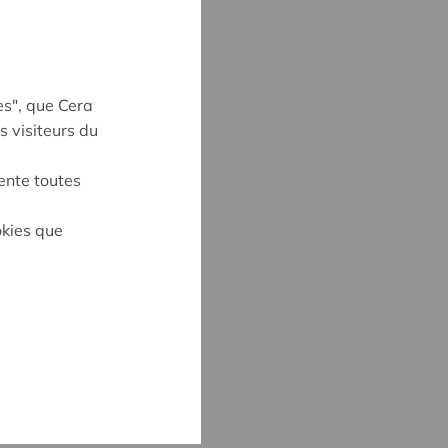
es", que Cera
s visiteurs du
ente toutes
okies que
MARTENS
8
rtens@cera.coop