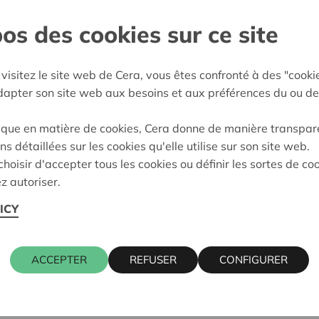
os des cookies sur ce site
land
e décision:
29/02/2024
visitez le site web de Cera, vous êtes confronté à des "cooki
adapter son site web aux besoins et aux préférences du ou de
on:
Approuvé
ique en matière de cookies, Cera donne de manière transpar
ns détaillées sur les cookies qu'elle utilise sur son site web.
Cera contact
hoisir d'accepter tous les cookies ou définir les sortes de co
z autoriser.
ICY
94, 3202 AARSCHOT
KRISTIEN 
016 27 96 5
kristien.ma
ACCEPTER
REFUSER
CONFIGURER