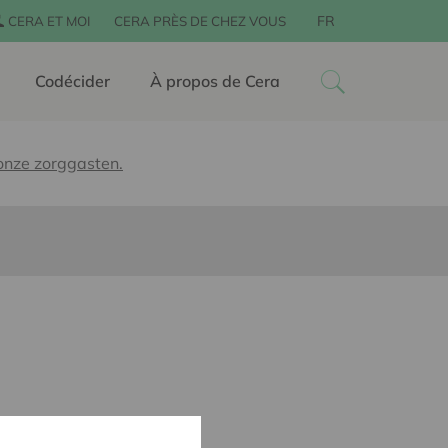
FR
CERA ET MOI
CERA PRÈS DE CHEZ VOUS
Codécider
À propos de Cera
onze zorggasten.