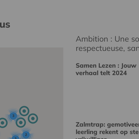
nus
Ambition : Une soc
respectueuse, san
Samen Lezen : Jouw
verhaal telt 2024
3
Zalmtrap: gemotivee
leerling rekent op st
2
3