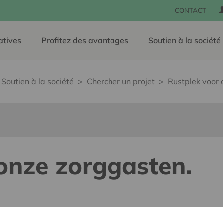
CONTACT
atives
Profitez des avantages
Soutien à la société
Soutien à la société
Chercher un projet
Rustplek voor 
onze zorggasten.
e, sans barrières