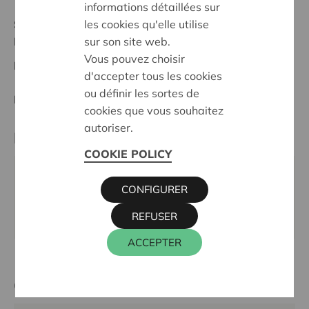
informations détaillées sur
les cookies qu'elle utilise
Statut:
sur son site web.
Meetjesland
Vous pouvez choisir
Date de décision:
07/03/2024
d'accepter tous les cookies
ou définir les sortes de
Décision:
Approuvé
cookies que vous souhaitez
autoriser.
Partenaire
COOKIE POLICY
GO! DE KRUIPUIT, KRUIPUIT 19A, 9982 SINT-
CONFIGURER
LAUREINS
REFUSER
Site internet:
www.schoolkruipuit.be
ACCEPTER
Cera contact