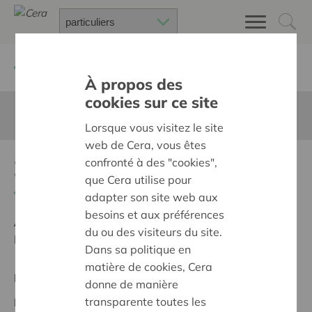
Retour à
Chercher un projet
À propos des
cookies sur ce site
Cette page n'est pas traduite en francais
Lorsque vous visitez le site
web de Cera, vous êtes
confronté à des "cookies",
Zandspeeltuig
que Cera utilise pour
Retour
adapter son site web aux
besoins et aux préférences
Ambition:
Une société solidaire et respectueuse, sans
du ou des visiteurs du site.
barrières
Dans sa politique en
matière de cookies, Cera
Projet régional
donne de manière
transparente toutes les
Date de début:
07/03/2024