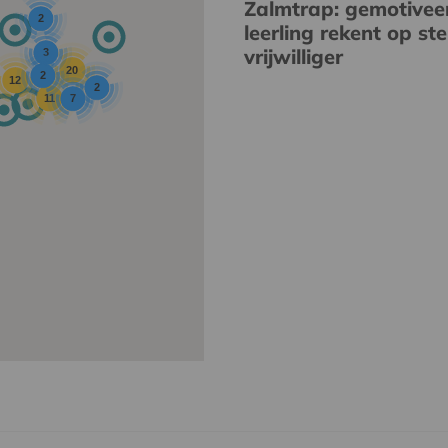
Zalmtrap: gemotivee
2
leerling rekent op st
vrijwilliger
3
20
2
12
2
11
7