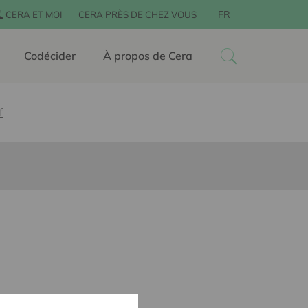
FR
CERA ET MOI
CERA PRÈS DE CHEZ VOUS
Codécider
À propos de Cera
f