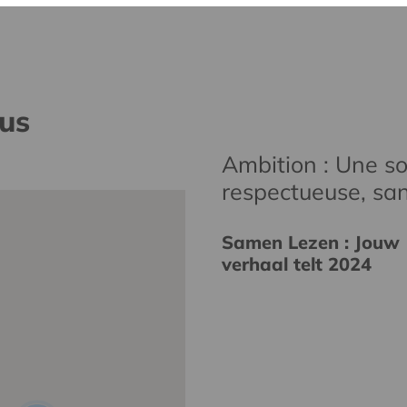
nus
Ambition : Une soc
respectueuse, san
Samen Lezen : Jouw
verhaal telt 2024