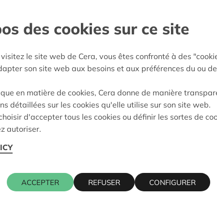
Limburg
os des cookies sur ce site
e décision:
02/05/2024
visitez le site web de Cera, vous êtes confronté à des "cooki
on:
Approuvé
adapter son site web aux besoins et aux préférences du ou de
ique en matière de cookies, Cera donne de manière transpar
ns détaillées sur les cookies qu'elle utilise sur son site web.
Cera contact
hoisir d'accepter tous les cookies ou définir les sortes de co
z autoriser.
LGATLAAN 11, 3500
ICY
KRIS DEBR
016 27 96 7
ACCEPTER
REFUSER
CONFIGURER
kris.debruy