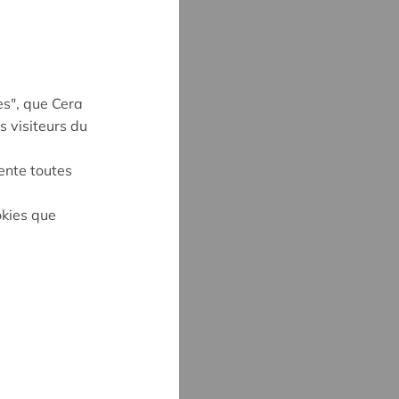
es", que Cera
s visiteurs du
ente toutes
okies que
UYNE
4
ne@cera.coop