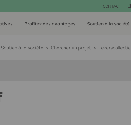
CONTACT
atives
Profitez des avantages
Soutien à la société
Soutien à la société
Chercher un projet
Lezerscollectie
f
e, sans barrières