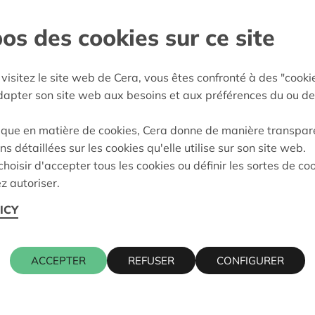
os des cookies sur ce site
l-Rupel
e décision:
07/05/2024
visitez le site web de Cera, vous êtes confronté à des "cooki
on:
Approuvé
adapter son site web aux besoins et aux préférences du ou de
ique en matière de cookies, Cera donne de manière transpar
ns détaillées sur les cookies qu'elle utilise sur son site web.
Cera contact
hoisir d'accepter tous les cookies ou définir les sortes de co
z autoriser.
ICY
NWEG 100, 2531
KRIS DEBR
016 27 96 7
kris.debruy
ACCEPTER
REFUSER
CONFIGURER