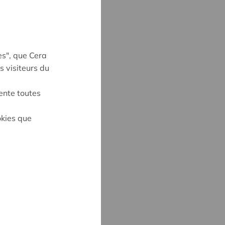
es", que Cera
s visiteurs du
ente toutes
okies que
UYNE
4
ne@cera.coop