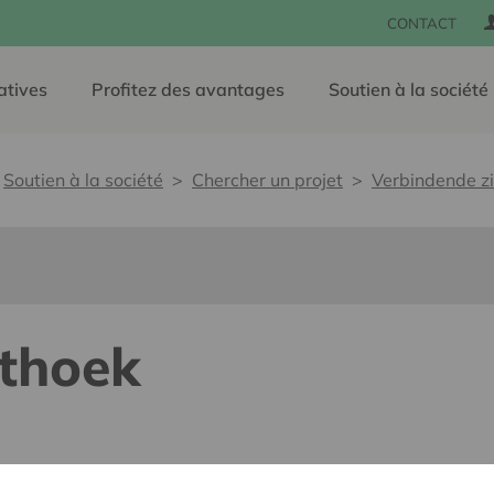
CONTACT
atives
Profitez des avantages
Soutien à la société
Soutien à la société
Chercher un projet
Verbindende z
ithoek
e, sans barrières