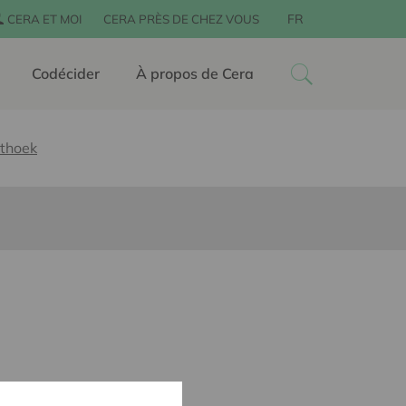
FR
CERA ET MOI
CERA PRÈS DE CHEZ VOUS
Codécider
À propos de Cera
ithoek