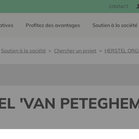
CONTACT
atives
Profitez des avantages
Soutien à la société
Soutien à la société
Chercher un projet
HERSTEL ORG
EL 'VAN PETEGHEM
e, sans barrières