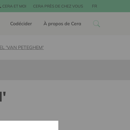
FR
CERA ET MOI
CERA PRÈS DE CHEZ VOUS
Codécider
À propos de Cera
EL 'VAN PETEGHEM'
'