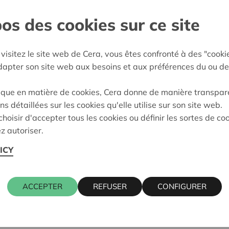
os des cookies sur ce site
l-Rupel
e décision:
07/05/2024
visitez le site web de Cera, vous êtes confronté à des "cooki
adapter son site web aux besoins et aux préférences du ou de
on:
Approuvé
ique en matière de cookies, Cera donne de manière transpar
ns détaillées sur les cookies qu'elle utilise sur son site web.
Cera contact
hoisir d'accepter tous les cookies ou définir les sortes de co
z autoriser.
ICY
EMIEL
KRIS DEBR
016 27 96 7
kris.debruy
ACCEPTER
REFUSER
CONFIGURER