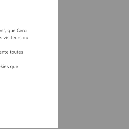
es", que Cera
s visiteurs du
ente toutes
okies que
UYNE
4
ne@cera.coop