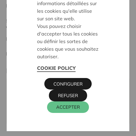
informations détaillées sur
Date de début:
27/05/2024
les cookies qu'elle utilise
sur son site web.
Statut:
Vous pouvez choisir
Vlaamse Ardennen
d'accepter tous les cookies
Date de décision:
27/05/2024
ou définir les sortes de
cookies que vous souhaitez
Décision:
Approuvé
autoriser.
COOKIE POLICY
Partenaire
CONFIGURER
KBO KAMELEON/COCON -, NESTOR DE
REFUSER
TIÈRESTRAAT 102, 9700 OUDENAARDE
Site internet:
www.dekameleon-cocon.kbo-
ACCEPTER
oudenaarde.be