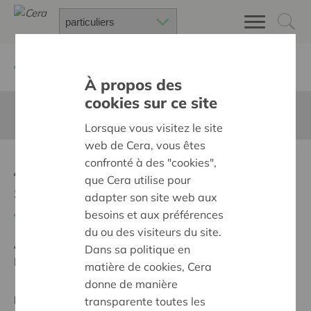
Retour à
Chercher un projet
À propos des
cookies sur ce site
Cette page n'est pas traduite en francais
Lorsque vous visitez le site
web de Cera, vous êtes
Aankoop digitale
confronté à des "cookies",
que Cera utilise pour
schoolborden
adapter son site web aux
besoins et aux préférences
Retour
du ou des visiteurs du site.
Ambition:
Une société solidaire et respectueuse, sans
Dans sa politique en
barrières
matière de cookies, Cera
donne de manière
Projet régional
transparente toutes les