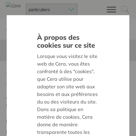
Retour à
Chercher un projet
À propos des
cookies sur ce site
Cette page n'est pas traduite en francais
Lorsque vous visitez le site
web de Cera, vous êtes
CENTUUR | kunst verbindt
confronté à des "cookies",
que Cera utilise pour
Retour
adapter son site web aux
besoins et aux préférences
Ambition:
Des quartiers chaleureux et bienveillants
du ou des visiteurs du site.
pour tous
Dans sa politique en
matière de cookies, Cera
Projet régional
donne de manière
Date de début:
13/05/2024
transparente toutes les