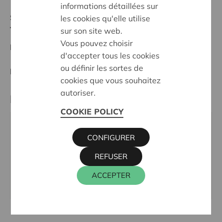
informations détaillées sur
Statut:
les cookies qu'elle utilise
Tielt-Torhout
sur son site web.
Vous pouvez choisir
Date de décision:
13/05/2024
d'accepter tous les cookies
ou définir les sortes de
Décision:
Approuvé
cookies que vous souhaitez
autoriser.
Partenaire
COOKIE POLICY
DAVIDSFONDS MEULEBEKE, JAN DE BEERSTRAAT
CONFIGURER
19, 8760 TIELT
Téléphone:
051 48 52 79
REFUSER
Email:
dfmeulebeke@gmail.com
ACCEPTER
Site internet:
www.meulebeke.davidsfonds.be